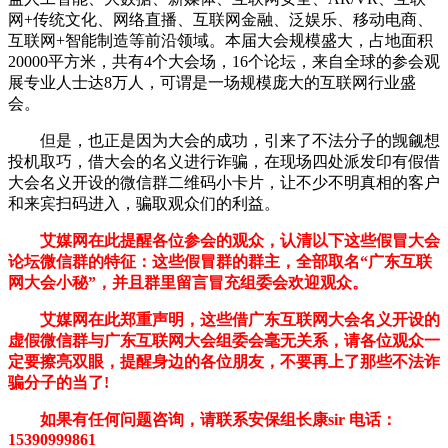
网+传统文化、网络直播、互联网金融、泛娱乐、移动电商、
互联网+智能制造等前沿领域。本届大会规模盛大，占地面积
20000平方米，共有4个大会场，16个论坛，来自全球的参会观
展专业人士达8万人，可谓是一场规模庞大的互联网行业盛
会。
但是，也正是因为大会的成功，引来了不法分子的觊觎想
投机取巧，借大会的名义进行诈骗，在现场四处派发印有假借
大会名义开设的微信群二维码小卡片，让不少不明真相的客户
和来宾扫码进入，骗取观众们的利益。
艾媒网在此提醒各位参会的观众，认清以下这些假冒大会
论坛微信群的特征：这些假冒群的群主，全部取名“广东互联
网大会小秘”，并且群里留言冒充组委会欢迎观众。
艾媒网在此郑重声明，这些借广东互联网大会名义开设的
虚假微信群与广东互联网大会组委会毫无关系，请各位观众一
定要擦亮双眼，提醒身边的各位朋友，不要再上了那些不法诈
骗分子的当了!
如果有任何问题咨询，请联系安保组长康sir 电话：
15390999861