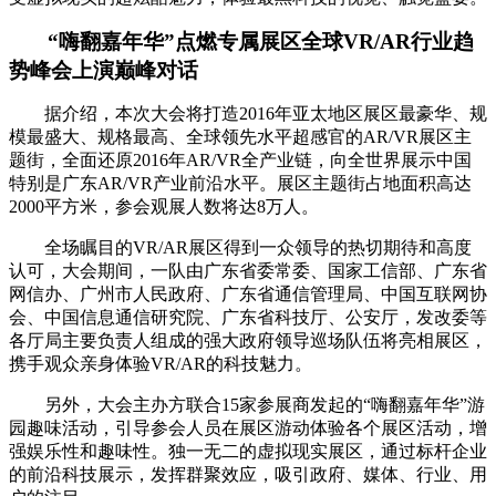
“嗨翻嘉年华”点燃专属展区全球VR/AR行业趋
势峰会上演巅峰对话
据介绍，本次大会将打造2016年亚太地区展区最豪华、规
模最盛大、规格最高、全球领先水平超感官的AR/VR展区主
题街，全面还原2016年AR/VR全产业链，向全世界展示中国
特别是广东AR/VR产业前沿水平。展区主题街占地面积高达
2000平方米，参会观展人数将达8万人。
全场瞩目的VR/AR展区得到一众领导的热切期待和高度
认可，大会期间，一队由广东省委常委、国家工信部、广东省
网信办、广州市人民政府、广东省通信管理局、中国互联网协
会、中国信息通信研究院、广东省科技厅、公安厅，发改委等
各厅局主要负责人组成的强大政府领导巡场队伍将亮相展区，
携手观众亲身体验VR/AR的科技魅力。
另外，大会主办方联合15家参展商发起的“嗨翻嘉年华”游
园趣味活动，引导参会人员在展区游动体验各个展区活动，增
强娱乐性和趣味性。独一无二的虚拟现实展区，通过标杆企业
的前沿科技展示，发挥群聚效应，吸引政府、媒体、行业、用