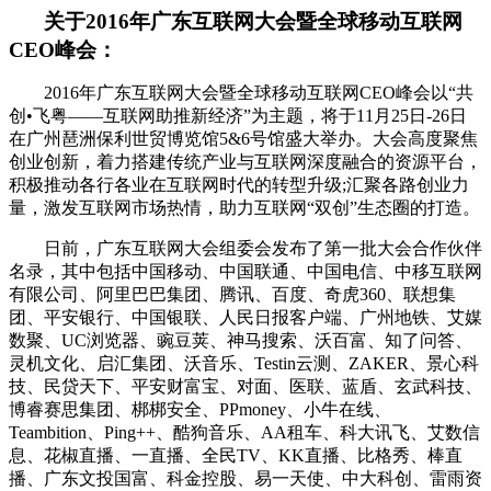
关于2016年广东互联网大会暨全球移动互联网
CEO峰会：
2016年广东互联网大会暨全球移动互联网CEO峰会以“共
创•飞粤——互联网助推新经济”为主题，将于11月25日-26日
在广州琶洲保利世贸博览馆5&6号馆盛大举办。大会高度聚焦
创业创新，着力搭建传统产业与互联网深度融合的资源平台，
积极推动各行各业在互联网时代的转型升级;汇聚各路创业力
量，激发互联网市场热情，助力互联网“双创”生态圈的打造。
日前，广东互联网大会组委会发布了第一批大会合作伙伴
名录，其中包括中国移动、中国联通、中国电信、中移互联网
有限公司、阿里巴巴集团、腾讯、百度、奇虎360、联想集
团、平安银行、中国银联、人民日报客户端、广州地铁、艾媒
数聚、UC浏览器、豌豆荚、神马搜索、沃百富、知了问答、
灵机文化、启汇集团、沃音乐、Testin云测、ZAKER、景心科
技、民贷天下、平安财富宝、对面、医联、蓝盾、玄武科技、
博睿赛思集团、梆梆安全、PPmoney、小牛在线、
Teambition、Ping++、酷狗音乐、AA租车、科大讯飞、艾数信
息、花椒直播、一直播、全民TV、KK直播、比格秀、棒直
播、广东文投国富、科金控股、易一天使、中大科创、雷雨资