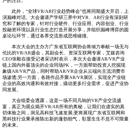
户的注目。
此外，“全球VR/AR行业趋势峰会”也将同期盛大开启，上
演巅峰对话。大会邀请产学研三界中对VR、AR行业有深刻研
究和了解的专家，针对行业硬件、行业应用、内容创业、行业
投融资环境以及行业生态打造开展分享，并组织巅峰博弈的圆
桌论坛环节，通过各界交流形成思维碰撞。
本次大会的主办方广东省互联网协会将倾力奉献一场无与
伦比的VR/AR盛会，其副会长、资深互联网专家，艾媒咨询
CEO张毅在接受记者采访时表示，本次大会邀请AR/VR产业
链上国内外最顶尖的企业同场PK，一方面帮助投资人挖掘现
象级AR/VR产品，同时帮助AR/VR企业从云端向主流消费市
场渗透;另一方面，各路作品齐聚AR/VR展区，实现全产业链
企业的高效沟通和有效对接，撬动更多行业需求，促进产业协
同发展。
大会组委会透露，这是一场不同凡响的VR产业交流盛
宴，真正为观众揭开VR/AR所有的奥秘，让我们在虚实的真
切体验之间，洞见高科技飞速发展;更将展现广东省互联网和
黑科技行业秉承推陈出新的蓬勃朝气，彰显生生不息不可限量
的未来。