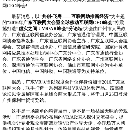
网CEO峰会!
最新消息，以
“共创•飞粤——互联网助推新经济”
为主题
的
“2016年广东互联网大会暨全球移动互联网CEO峰会”
将震
撼打造
“虚实之间：VR/AR峰会”分论坛
!大会由广州市人民政
府、广东省互联网信息办公室、广东省通信管理局、中国互联
网协会指导发起，广东省互联网协会主办，广东互联网大会组
委会、艾媒咨询集团承办，中国信息通信研究院、国家计算机
网络应急技术处理协调中心广东分中心、广东省通信行业协
会、广东省通信学会、广东省网络文化协会、广州互联网协
会、深圳市通信与互联网协会、佛山市互联网协会为协办单
位，中国电信、中国移动、中国联通等为支持单位。
据悉，广东VR联盟以深度合作伙伴身份加盟2016广东互
联网大会，联手打造一系列高科技VR/AR体验产品。该高峰
论坛以专属展区和主题峰会两大形式开展，将于11月25日登录
广州保利世贸博览馆。
这不是一场简单的科普展示，更不是一场枯燥无味的旁观
活动，而是组委会精心布局的VR/AR深入探讨交流盛会，提
供机会让专业观众零距离对话VR产业界大佬，令现场万人感
受虚拟现实的超炫酷魅力，体验最黑科技的视觉、触觉盛宴。