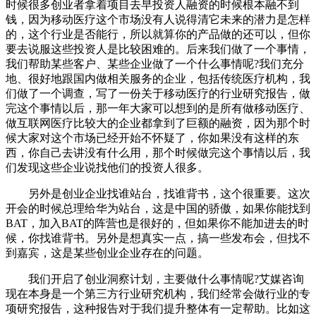
时候很多创业者拿着项目去早投资人融资的时候根本融不到
钱，因为移动医疗这个市场没有人说得清它未来的潜力是怎样
的，这个行业是否能行，所以就算你的产品做的还可以，但你
要去说服这些投资人是比较困难的。后来我们做了一个事情，
我们帮助某些客户、某些企业做了一个什么事情呢?我们充分
地、很好地跟国内做相关服务的企业，包括传统医疗机构，我
们做了一个调查，写了一份关于移动医疗的行业研究报告，做
完这个事情以后，那一年大家可以想到的是所有做移动医疗、
做互联网医疗比较大的企业都拿到了巨额的融资，因为那个时
候大家对这个市场已经开始不怀疑了，你如果没有这样的东
西，你自己去讲没有什么用，那个时候做完这个事情以后，我
们发现这些企业说找他们的投资人很多。
另外是创业企业找谁站台，找谁背书，这个很重要。这次
开会的时候总理给华为站台，这是中国的骄傲，如果你能找到
BAT，加入BAT的阵营也是很好的，但如果你不能加进去的时
候，你找谁背书。另外是想真实一点，搞一些发布会，但找不
到嘉宾，这是某些创业企业存在的问题。
我们开启了创业洞察计划，主要做什么事情呢?艾媒咨询
现在本身是一个第三方行业研究机构，我们经常会做行业的专
项研究报告，这种报告对于我们提升整体有一定帮助。比如这