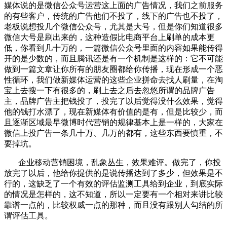
媒体说的是微信公众号运营这上面的广告情况，我们之前服务
的有些客户，传统的广告他们不投了，线下的广告也不投了，
老板说想投几个微信公众号，尤其是大号，但是你们知道很多
微信大号是刷出来的，这种造假比电商平台上刷单的成本更
低，你看到几十万的，一篇微信公众号里面的内容如果能传得
开的是少数的，而且腾讯还是有一个机制是这样的：它不可能
做到一篇文章让你所有的朋友圈都给你传播，现在形成一个恶
性循环，我们做新媒体运营的这些企业拼命去找人刷量，在淘
宝上去搜一下有很多的，刷上去之后去忽悠所谓的品牌广告
主，品牌广告主把钱投了，投完了以后觉得没什么效果，觉得
他的钱打水漂了，现在新媒体有价值的是有，但是比较少，而
且逐渐区域最早微博时代营销的规律基本上是一样的，大家在
微信上投广告一条几十万、几万的都有，这些东西要慎重，不
要掉坑。
企业移动营销困境，乱象丛生，效果难评。做完了，你投
放完了以后，他给你提供的是说传播达到了多少，但效果是不
行的，这缺乏了一个有效的评估监测工具给到企业，到底实际
的情况是怎样的，这不知道，所以一定要有一个相对来讲比较
靠谱一点的，比较权威一点的那种，而且没有跟别人勾结的所
谓评估工具。