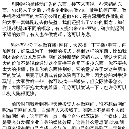
刚刚说的是移动广告的东西，接下来再说一些营销的东
西。VR起来了之后，很多企业跑去做VR，做手机等厂商、做
手机游戏里面的大部分公司也想做VR，还有深圳很多做制造
的大家一窝蜂跑过去做头盔，我们还提出了VR+的概念，加什
么呢?就是加不同的概念，有人提出来VR+营销，确实能起到
不错的效果，有人也在做尝试，这可以考虑。
另外有些公司在做直播+网红，大家搞一下直播+电商，再
加网红，好像成为了一种新的模式，类似这样的东西，比如我
刚才说的VR以及直播+网红这种新型的营销方式，我认为它最
大的价值不是说你通过这个直播平台卖了多少东西，你不要抱
太大的指望，除非你的东西特别好。它的意义在于对这种新东
西的尝试，用完了以后或者你体验完了以后，因为你的对手没
玩过，大家尝鲜一些，你可以找一些噱头，但实际效果怎么
样，大家不要抱太大的希望，但你可以尝试一下，也许你可以
比别人跑得更快。
前段时间我看到有些天使投资人在做网红，谁不想做网红
呢?做了网红以后，自然有人来投钱了。实际上不是每个人都
能做网红的，这里面有一点，每个企业都应该是一个媒体，就
是要充分发挥企业自身的媒体效应，这是什么意思呢?比如我
们原来没有把自己当成一个媒体，但自己的产品到了一定量的