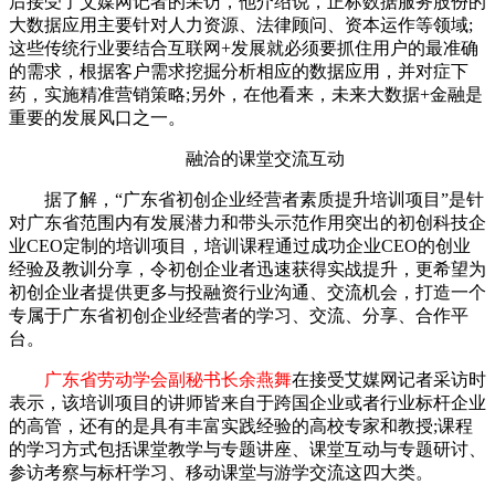
后接受了艾媒网记者的采访，他介绍说，正标数据服务股份的
大数据应用主要针对人力资源、法律顾问、资本运作等领域;
这些传统行业要结合互联网+发展就必须要抓住用户的最准确
的需求，根据客户需求挖掘分析相应的数据应用，并对症下
药，实施精准营销策略;另外，在他看来，未来大数据+金融是
重要的发展风口之一。
融洽的课堂交流互动
据了解，“广东省初创企业经营者素质提升培训项目”是针
对广东省范围内有发展潜力和带头示范作用突出的初创科技企
业CEO定制的培训项目，培训课程通过成功企业CEO的创业
经验及教训分享，令初创企业者迅速获得实战提升，更希望为
初创企业者提供更多与投融资行业沟通、交流机会，打造一个
专属于广东省初创企业经营者的学习、交流、分享、合作平
台。
广东省劳动学会副秘书长余燕舞
在接受艾媒网记者采访时
表示，该培训项目的讲师皆来自于跨国企业或者行业标杆企业
的高管，还有的是具有丰富实践经验的高校专家和教授;课程
的学习方式包括课堂教学与专题讲座、课堂互动与专题研讨、
参访考察与标杆学习、移动课堂与游学交流这四大类。