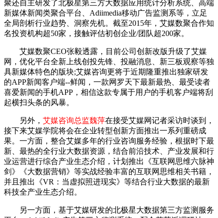
聚还自主研发了北极星第三方大数据应用统计分析系统、高端
新媒体新闻类聚合平台、Adiimedia移动广告监测系等，立足
全局剖析行业趋势、洞察先机。截至2015年，艾媒数聚合作知
名投资机构超50家，接触评估初创企业/团队超200家。
艾媒数聚CEO张毅透露，目前公司创新改版升级了艾媒
网，优化平台全新上线创投先锋、投融消息、新三板观察等独
具新媒体特色的版块;艾媒咨询更将于近期隆重推出独家研发
的APP新闻客户端--鲜闻，一款网罗天下最新最热、最受读者
喜爱新闻的手机APP，相信这款专属于用户的手机客户端将刮
起横扫头条的风暴。
另外，
艾媒咨询总监魏萍
在接受艾媒网记者采访时谈到，
接下来艾媒学院将会在企业转型创新方面推出一系列重磅成
果。一方面，整合艾媒多年的行业咨询服务经验，根据时下最
新、最热的全行业大数据资源，结合前沿技术、产业发展和行
业运营进行综合产业生态介绍，计划推出《互联网思维六脉神
剑》《大数据营销》等实战经验丰富的互联网思维相关书籍，
并且推出《VR：当虚拟照进现实》等结合行业大数据的最新
科技全产业生态介绍。
另一方面，基于艾媒研发的北极星大数据第三方监测服务