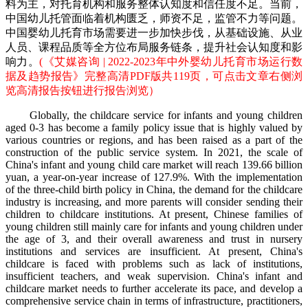
料为主，对托育机构和服务整体认知度和信任度不足。当前，
中国幼儿托管面临着机构匮乏，师资不足，监管不力等问题。
中国婴幼儿托育市场需要进一步加快步伐，从基础设施、从业
人员、课程品质等全方位布局服务链条，提升社会认知度和影
响力。
(《艾媒咨询 | 2022-2023年中外婴幼儿托育市场运行数
据及趋势报告》完整高清PDF版共119页，可点击文章右侧浏
览高清报告按钮进行报告浏览）
Globally, the childcare service for infants and young children
aged 0-3 has become a family policy issue that is highly valued by
various countries or regions, and has been raised as a part of the
construction of the public service system. In 2021, the scale of
China's infant and young child care market will reach 139.66 billion
yuan, a year-on-year increase of 127.9%. With the implementation
of the three-child birth policy in China, the demand for the childcare
industry is increasing, and more parents will consider sending their
children to childcare institutions. At present, Chinese families of
young children still mainly care for infants and young children under
the age of 3, and their overall awareness and trust in nursery
institutions and services are insufficient. At present, China's
childcare is faced with problems such as lack of institutions,
insufficient teachers, and weak supervision. China's infant and
childcare market needs to further accelerate its pace, and develop a
comprehensive service chain in terms of infrastructure, practitioners,