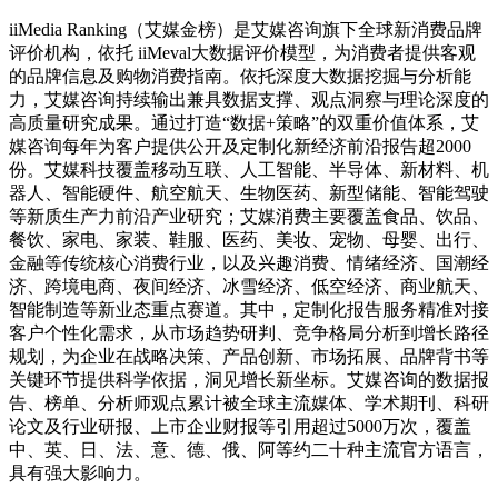
iiMedia Ranking（艾媒金榜）是艾媒咨询旗下全球新消费品牌
评价机构，依托 iiMeval大数据评价模型，为消费者提供客观
的品牌信息及购物消费指南。依托深度大数据挖掘与分析能
力，艾媒咨询持续输出兼具数据支撑、观点洞察与理论深度的
高质量研究成果。通过打造“数据+策略”的双重价值体系，艾
媒咨询每年为客户提供公开及定制化新经济前沿报告超2000
份。艾媒科技覆盖移动互联、人工智能、半导体、新材料、机
器人、智能硬件、航空航天、生物医药、新型储能、智能驾驶
等新质生产力前沿产业研究；艾媒消费主要覆盖食品、饮品、
餐饮、家电、家装、鞋服、医药、美妆、宠物、母婴、出行、
金融等传统核心消费行业，以及兴趣消费、情绪经济、国潮经
济、跨境电商、夜间经济、冰雪经济、低空经济、商业航天、
智能制造等新业态重点赛道。其中，定制化报告服务精准对接
客户个性化需求，从市场趋势研判、竞争格局分析到增长路径
规划，为企业在战略决策、产品创新、市场拓展、品牌背书等
关键环节提供科学依据，洞见增长新坐标。艾媒咨询的数据报
告、榜单、分析师观点累计被全球主流媒体、学术期刊、科研
论文及行业研报、上市企业财报等引用超过5000万次，覆盖
中、英、日、法、意、德、俄、阿等约二十种主流官方语言，
具有强大影响力。