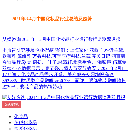
2021年3-4月中国化妆品行业总结及趋势
艾媒咨询|2021年1-2月中国化妆品行业运行数据监测双月报
本报告研究涉及企业/品牌/案例：上海家化,花西子,雅诗兰黛,
欧莱雅,妮维雅,万香科技,可孚医疗科技,兰蔻,完美日记,润百颜,
夸迪品牌,彩棠,启初,一叶子,林清轩,华熙生物,上海臻臣,佰草集,
双妹<br/>数据显示，春节叠加情人节双节效应，2021年2月11-
17期间，化妆品产品需求旺盛。美容服务交易增幅高达
392.8%，防晒类产品增幅为66.7%，面部、眼部彩妆增幅均超
过20%，彩妆产品的热销带动
化妆品
免税化妆品
淘系化妆品