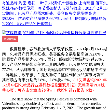
夸迪品牌,彩棠,启初,一叶子,林清轩,华熙生物,上海臻臣,佰草集,
双妹<br/>数据显示，春节叠加情人节双节效应，2021年2月11-
17期间，化妆品产品需求旺盛。美容服务交易增幅高达
392.8%，防晒类产品增幅为66.7%，面部、眼部彩妆增幅均超
过20%，彩妆产品的热销带动
数据显示，春节叠加情人节双节效应，2021年2月11-17期
间，化妆品产品需求旺盛。美容服务交易增幅高达392.8%，
防晒类产品增幅为66.7%，面部、眼部彩妆增幅均超过20%，
彩妆产品的热销带动美容工具的消费，化妆刷的交易增幅达
77.7%。从品牌来看，国际高端品牌在中国化妆品市场中占据
主导地位，欧莱雅、兰蔻及雅诗兰黛位列护肤品牌市场前三，
其市场占有率分别为2.8%、2.8%及4.5%。
(《艾媒咨询|2021年
1-2月中国化妆品行业运行数据监测双月报》完整高清PDF版
共45页，可点击文章底部报告下载按钮进行报告下载)
The data show that the Spring Festival is combined with
Valentine's day double day effect, and the demand for cosmetics
products is strong during February 11-17, 2021. The growth rate of