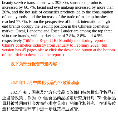
beauty service transactions was 392.8%, sunscreen products
increased by 66.7%, facial and eye makeup increased by more than
20%, and the hot sale of cosmetics products led to the consumption
of beauty tools, and the increase of the trade of makeup brushes
reached 77.7%. From the perspective of brand, international high-
end brands occupy the leading position in the Chinese cosmetics
market. Oreal, Lancome and Estee Lauder are among the top three
skin care brands, with market share of 2.8%, 2.8% and 4.5%
respectively.
(“iiMedia Report | Bi-Monthly monitoring report of
China's cosmetics industry from January to February 2021" full
version has 45 pages,please click the download button at the bottom
of the article to download the report )
以下为部分报告节选内容：
2021年1-2月中国化妆品行业政策动态
2021年初，国家及地方化妆品监管部门持续推出化妆品行
业监管政策，作为《中国食品药品鉴定研究所针对17种化妆品
原料被禁用向社会发布征求意见稿》的细化和补充，在源头质
量和经营管理环节中进一步规范行业监管。