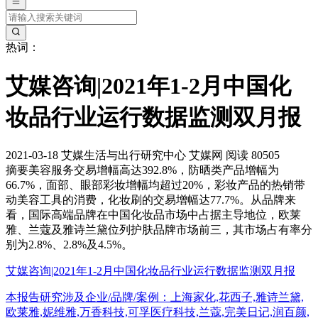
热词：
艾媒咨询|2021年1-2月中国化
妆品行业运行数据监测双月报
2021-03-18
艾媒生活与出行研究中心
艾媒网
阅读 80505
摘要
美容服务交易增幅高达392.8%，防晒类产品增幅为
66.7%，面部、眼部彩妆增幅均超过20%，彩妆产品的热销带
动美容工具的消费，化妆刷的交易增幅达77.7%。从品牌来
看，国际高端品牌在中国化妆品市场中占据主导地位，欧莱
雅、兰蔻及雅诗兰黛位列护肤品牌市场前三，其市场占有率分
别为2.8%、2.8%及4.5%。
艾媒咨询|2021年1-2月中国化妆品行业运行数据监测双月报
本报告研究涉及企业/品牌/案例：上海家化,花西子,雅诗兰黛,
欧莱雅,妮维雅,万香科技,可孚医疗科技,兰蔻,完美日记,润百颜,