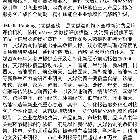
聚焦新技术、新消费及新业态，通过“大数据挖掘+研究分析”
双引擎，以商业趋势、消费洞察、市场地位三大产品为核心，
服务客户成长全周期，精准赋能企业业绩增长与战略升级。
iiMedia Ranking（艾媒金榜）是艾媒咨询旗下全球新消费品牌
评价机构，依托 iiMeval大数据评价模型，为消费者提供客观
的品牌信息及购物消费指南。依托深度大数据挖掘与分析能
力，艾媒咨询持续输出兼具数据支撑、观点洞察与理论深度的
高质量研究成果。通过打造“数据+策略”的双重价值体系，艾
媒咨询每年为客户提供公开及定制化新经济前沿报告超2000
份。艾媒科技覆盖移动互联、人工智能、半导体、新材料、机
器人、智能硬件、航空航天、生物医药、新型储能、智能驾驶
等新质生产力前沿产业研究；艾媒消费主要覆盖食品、饮品、
餐饮、家电、家装、鞋服、医药、美妆、宠物、母婴、出行、
金融等传统核心消费行业，以及兴趣消费、情绪经济、国潮经
济、跨境电商、夜间经济、冰雪经济、低空经济、商业航天、
智能制造等新业态重点赛道。其中，定制化报告服务精准对接
客户个性化需求，从市场趋势研判、竞争格局分析到增长路径
规划，为企业在战略决策、产品创新、市场拓展、品牌背书等
关键环节提供科学依据，洞见增长新坐标。艾媒咨询的数据报
告、榜单、分析师观点累计被全球主流媒体、学术期刊、科研
论文及行业研报、上市企业财报等引用超过5000万次，覆盖