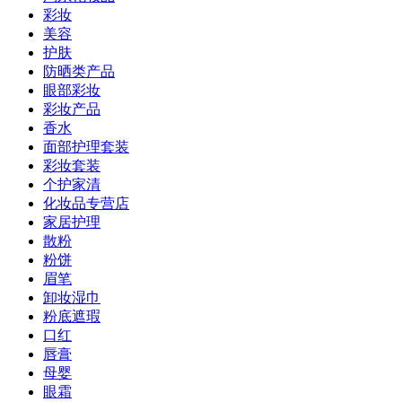
彩妆
美容
护肤
防晒类产品
眼部彩妆
彩妆产品
香水
面部护理套装
彩妆套装
个护家清
化妆品专营店
家居护理
散粉
粉饼
眉笔
卸妆湿巾
粉底遮瑕
口红
唇膏
母婴
眼霜