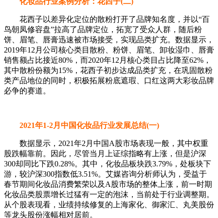
化妆品行业案例分析：花西子(二)
花西子以差异化定位的散粉打开了品牌知名度，并以“百
鸟朝凤修容盘”拉高了品牌定位，拓宽了受众人群，随后粉
饼、眉笔、唇膏迅速被市场接受，实现品类扩充。数据显示，
2019年12月公司核心类目散粉、粉饼、眉笔、卸妆湿巾、唇膏
销售额占比接近80%，而2020年12月核心类目占比降至62%，
其中散粉份额为15%，花西子初步达成品类扩充，在巩固散粉
类产品地位的同时，积极拓展粉底遮瑕、口红这两大彩妆品牌
必争的赛道。
2021年1-2月中国化妆品行业发展总结(一)
数据显示，2021年2月中国A股市场表现一般，其中权重
股跌幅靠前。因此，尽管当月上证综指略有上涨，但是沪深
300却同比下跌0.28%。其中，化妆品板块跌3.79%，处板块下
游，较沪深300指数低3.51%。艾媒咨询分析师认为，受益于
春节期间化妆品消费繁荣以及A股市场的整体上涨，前一时期
化妆品类股票增长过猛有一定的泡沫，当前处于行业调整期。
从个股表现看，业绩持续修复的上海家化、御家汇、丸美股份
等龙头股份涨幅相对居前。