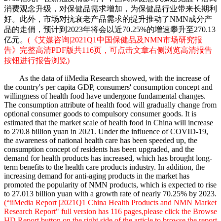
消费观念升级，对保健品需求增加，为保健品行业带来长期利
好。此外，市场对抗衰老产品需求的提升推动了NMN成分产
品的走俏，预计到2023年将会以近70.25%的增速攀升至270.13
亿元。
(《艾媒咨询|2021Q1中国保健品及NMN市场研究报
告》完整高清PDF版共116页，可点击文章右侧浏览高清报告
按钮进行报告浏览)
As the data of iiMedia Research showed, with the increase of
the country's per capita GDP, consumers' consumption concept and
willingness of health food have undergone fundamental changes.
The consumption attribute of health food will gradually change from
optional consumer goods to compulsory consumer goods. It is
estimated that the market scale of health food in China will increase
to 270.8 billion yuan in 2021. Under the influence of COVID-19,
the awareness of national health care has been speeded up, the
consumption concept of residents has been upgraded, and the
demand for health products has increased, which has brought long-
term benefits to the health care products industry. In addition, the
increasing demand for anti-aging products in the market has
promoted the popularity of NMN products, which is expected to rise
to 27.013 billion yuan with a growth rate of nearly 70.25% by 2023.
(“iiMedia Report |2021Q1 China Health Products and NMN Market
Research Report" full version has 116 pages,please click the Browse
HD Report button on the right side of the article to browse the report