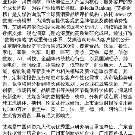
业趋势、消费洞察、市场地位三大产品为核心，服务客户的整
个成长周期，为客户业绩增长导航。iiMedia Ranking（艾媒金
榜）是艾媒咨询旗下全球新消费品牌评价机构，依托iiMeval大
数据评价模型，为消费者提供客观的品牌信息及购物消费指
南。艾媒咨询依托深度大数据挖掘与分析能力，持续输出兼具
数据支撑、观点洞察与理论深度的高质量研究成果。通过打造
“数据+策略”的双重价值体系，艾媒咨询每年为客户提供公开
及定制化新经济前沿报告超2000份，覆盖食品、饮品、餐饮、
家电、家装、汽车、鞋服、医药、美妆、宠物、母婴、信创、
数娱、AI、科技、金融等传统核心行业，以及国潮经济、跨
境电商、夜间经济、冰雪经济、低空经济、商业航天、人工智
能、智能制造等新质生产力相关领域及新业态重点赛道。其
中，定制化报告服务精准对接客户个性化需求，从市场趋势研
判、竞争格局分析到增长路径规划，为企业在战略决策、产品
创新、市场拓展、品牌背书等关键环节提供科学依据，洞见增
长新坐标。艾媒咨询的数据报告、榜单、分析师观点累计被全
球主流媒体、期刊、论文及行业研报、上市企业财报等引用超
过5000万次，覆盖中、英、日、法、意、德、俄、阿约二十种
主流官方语言，具有强大影响力。
艾媒是中国科协九大代表优秀重点研究项目承担单位、广东省
大数据骨干培育企业、广州市创新标杆企业、广州市首批人工