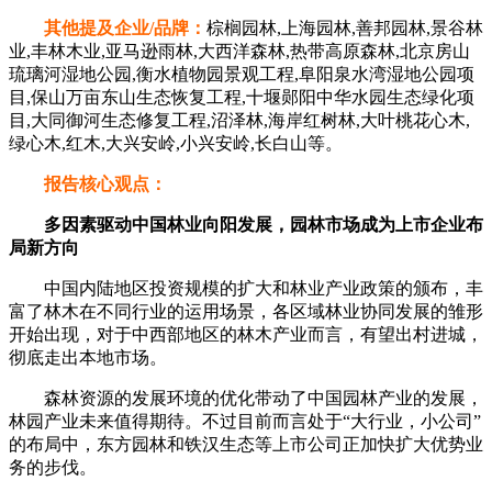
其他提及企业/品牌：
棕榈园林,上海园林,善邦园林,景谷林
业,丰林木业,亚马逊雨林,大西洋森林,热带高原森林,北京房山
琉璃河湿地公园,衡水植物园景观工程,阜阳泉水湾湿地公园项
目,保山万亩东山生态恢复工程,十堰郧阳中华水园生态绿化项
目,大同御河生态修复工程,沼泽林,海岸红树林,大叶桃花心木,
绿心木,红木,大兴安岭,小兴安岭,长白山等。
报告核心观点：
多因素驱动中国林业向阳发展，园林市场成为上市企业布
局新方向
中国内陆地区投资规模的扩大和林业产业政策的颁布，丰
富了林木在不同行业的运用场景，各区域林业协同发展的雏形
开始出现，对于中西部地区的林木产业而言，有望出村进城，
彻底走出本地市场。
森林资源的发展环境的优化带动了中国园林产业的发展，
林园产业未来值得期待。不过目前而言处于“大行业，小公司”
的布局中，东方园林和铁汉生态等上市公司正加快扩大优势业
务的步伐。