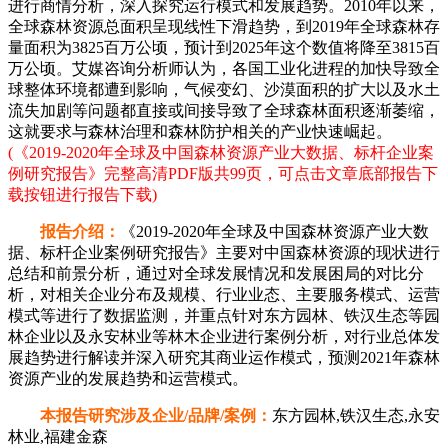
进行商情分析，深入探究运行模式和发展趋势。2010年以来，
全球森林资源总面积呈现线性下滑趋势，到2019年全球森林存
量面积为3825百万公顷，预计到2025年这个数值将降至3815百
万公顷。艾媒咨询分析师认为，各国工业化进程的加快导致全
球整体环境都遭到影响，气候变幻、沙漠面积的扩大以及水土
流失加剧等问题都直接或间接导致了全球森林面积逐渐萎缩，
这就要求与森林治理和森林防护相关的产业快速崛起。
(《2019-2020年全球及中国森林资源产业大数据、标杆企业案
例研究报告》完整高清PDF版共99页，可点击文章底部报告下
载按钮进行报告下载)
报告介绍：
《2019-2020年全球及中国森林资源产业大数
据、标杆企业案例研究报告》主要对中国森林资源的现状进行
总结和前景分析，通过对全球发展情况和发展困局的对比分
析，对相关企业分布及规模、行业业态、主要服务模式、运营
模式等进行了数据监测，并重点针对东方园林、铁汉生态等园
林企业以及永安林业等林木企业进行案例分析，对行业总体发
展趋势进行解读并深入研究其商业运作模式，预测2021年森林
资源产业的发展趋势和运营模式。
本报告研究涉及企业/品牌/案例：
东方园林,铁汉生态,永安
林业,福建金森