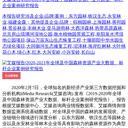
企业案例研究报告
本报告研究涉及企业/品牌/案例：东方园林,铁汉生态,永安林
业,福建金森；其他提及企业/品牌：棕榈园林,上海园林,善邦园
林,景谷林业,丰林木业,亚马逊雨林,大西洋森林,热带高原森林,
北京房山琉璃河湿地公园,衡水植物园景观工程,阜阳泉水湾湿
地公园项目,保山万亩东山生态恢复工程,十堰郧阳中华水园生
态绿化项目,大同御河生态修复工程,沼泽林,海岸红树林,大叶桃
花心木,绿心木,红木,大兴安岭,小兴安岭,长白山
2020年2月7日，全球知名的新经济产业第三方数据挖掘和
分析机构iiMedia Research(艾媒咨询) 发布《2019-2020年全球
及中国森林资源产业大数据、标杆企业案例研究报告》。报告
根据艾媒数据中心、艾媒咨询商业情报数据库、艾媒商情舆情
数据监测系统基础数据，对全球及中国的森林的发展现状、产
业链细分领域进行深度分析，以东方园林、铁汉生态等园林企
业以及永安林业等林木企业等具有影响力的森林资源作为典型