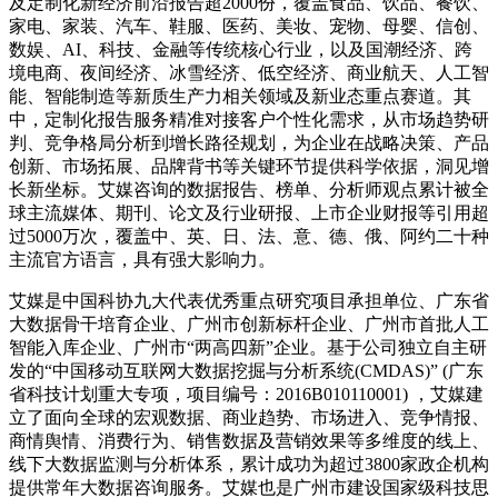
及定制化新经济前沿报告超2000份，覆盖食品、饮品、餐饮、
家电、家装、汽车、鞋服、医药、美妆、宠物、母婴、信创、
数娱、AI、科技、金融等传统核心行业，以及国潮经济、跨
境电商、夜间经济、冰雪经济、低空经济、商业航天、人工智
能、智能制造等新质生产力相关领域及新业态重点赛道。其
中，定制化报告服务精准对接客户个性化需求，从市场趋势研
判、竞争格局分析到增长路径规划，为企业在战略决策、产品
创新、市场拓展、品牌背书等关键环节提供科学依据，洞见增
长新坐标。艾媒咨询的数据报告、榜单、分析师观点累计被全
球主流媒体、期刊、论文及行业研报、上市企业财报等引用超
过5000万次，覆盖中、英、日、法、意、德、俄、阿约二十种
主流官方语言，具有强大影响力。
艾媒是中国科协九大代表优秀重点研究项目承担单位、广东省
大数据骨干培育企业、广州市创新标杆企业、广州市首批人工
智能入库企业、广州市“两高四新”企业。基于公司独立自主研
发的“中国移动互联网大数据挖掘与分析系统(CMDAS)” (广东
省科技计划重大专项，项目编号：2016B010110001) ，艾媒建
立了面向全球的宏观数据、商业趋势、市场进入、竞争情报、
商情舆情、消费行为、销售数据及营销效果等多维度的线上、
线下大数据监测与分析体系，累计成功为超过3800家政企机构
提供常年大数据咨询服务。艾媒也是广州市建设国家级科技思