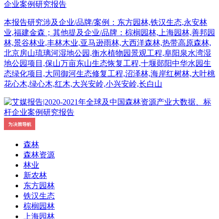
企业案例研究报告
本报告研究涉及企业/品牌/案例：东方园林,铁汉生态,永安林
业,福建金森；其他提及企业/品牌：棕榈园林,上海园林,善邦园
林,景谷林业,丰林木业,亚马逊雨林,大西洋森林,热带高原森林,
北京房山琉璃河湿地公园,衡水植物园景观工程,阜阳泉水湾湿
地公园项目,保山万亩东山生态恢复工程,十堰郧阳中华水园生
态绿化项目,大同御河生态修复工程,沼泽林,海岸红树林,大叶桃
花心木,绿心木,红木,大兴安岭,小兴安岭,长白山
森林
森林资源
林业
新农林
东方园林
铁汉生态
棕榈园林
上海园林