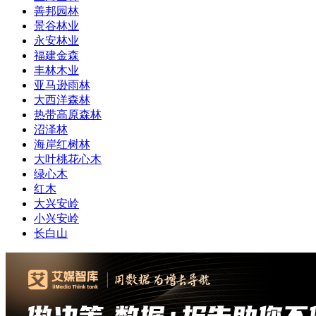
善邦园林
景谷林业
永安林业
福建金森
丰林木业
亚马逊雨林
大西洋森林
热带高原森林
沼泽林
海岸红树林
大叶桃花心木
绿心木
红木
大兴安岭
小兴安岭
长白山