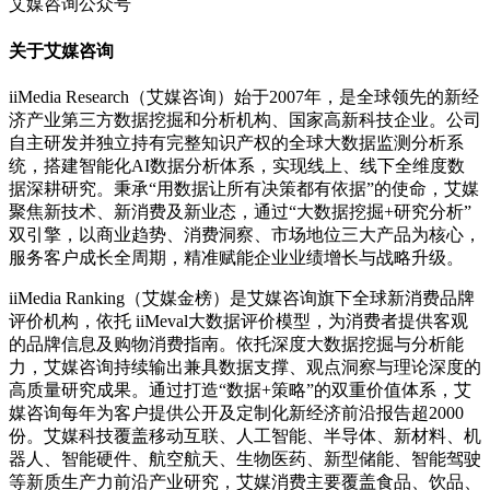
艾媒咨询公众号
关于艾媒咨询
iiMedia Research（艾媒咨询）始于2007年，是全球领先的新经
济产业第三方数据挖掘和分析机构、国家高新科技企业。公司
自主研发并独立持有完整知识产权的全球大数据监测分析系
统，搭建智能化AI数据分析体系，实现线上、线下全维度数
据深耕研究。秉承“用数据让所有决策都有依据”的使命，艾媒
聚焦新技术、新消费及新业态，通过“大数据挖掘+研究分析”
双引擎，以商业趋势、消费洞察、市场地位三大产品为核心，
服务客户成长全周期，精准赋能企业业绩增长与战略升级。
iiMedia Ranking（艾媒金榜）是艾媒咨询旗下全球新消费品牌
评价机构，依托 iiMeval大数据评价模型，为消费者提供客观
的品牌信息及购物消费指南。依托深度大数据挖掘与分析能
力，艾媒咨询持续输出兼具数据支撑、观点洞察与理论深度的
高质量研究成果。通过打造“数据+策略”的双重价值体系，艾
媒咨询每年为客户提供公开及定制化新经济前沿报告超2000
份。艾媒科技覆盖移动互联、人工智能、半导体、新材料、机
器人、智能硬件、航空航天、生物医药、新型储能、智能驾驶
等新质生产力前沿产业研究，艾媒消费主要覆盖食品、饮品、