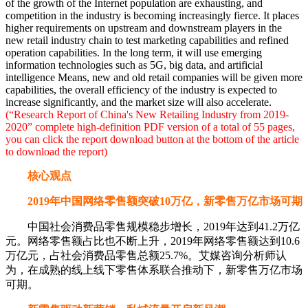
of the growth of the Internet population are exhausting, and
competition in the industry is becoming increasingly fierce. It places
higher requirements on upstream and downstream players in the
new retail industry chain to test marketing capabilities and refined
operation capabilities. In the long term, it will use emerging
information technologies such as 5G, big data, and artificial
intelligence Means, new and old retail companies will be given more
capabilities, the overall efficiency of the industry is expected to
increase significantly, and the market size will also accelerate.
(“Research Report of China's New Retailing Industry from 2019-
2020” complete high-definition PDF version of a total of 55 pages,
you can click the report download button at the bottom of the article
to download the report)
核心观点
2019年中国网络零售额突破10万亿，新零售万亿市场可期
中国社会消费品零售规模稳步增长，2019年达到41.2万亿
元。网络零售额占比也不断上升，2019年网络零售额达到10.6
万亿元，占社会消费品零售总额25.7%。艾媒咨询分析师认
为，在成熟的线上线下零售体系联合推动下，新零售万亿市场
可期。