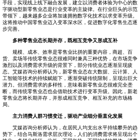
手段，实现线上线下融合发展，建立以消费者体验为中心的数
字驱动型新零售业态是行业变革的主旋律。在行业巨头的示范
带领下，越来越多企业将加速拥抱数字化技术以求变革升级。
这将推动中国零售业迈入变革深水区，促进数字化零售生态逐
步完善。
多种零售业态长期并存，既相互竞争又形成互补
规模、成本、效率是零售业比拼的重要内容，商超、百
货、卖场等传统零售业态很难同时兼具三种优势，在市场竞争
激烈以及消费需求升级的背景下，部分传统业态逐渐呈现疲
态。艾媒咨询分析师认为，新零售业态在大数据、云计算、人
工智能等技术的持续赋能下，逐渐突破传统限制，呈现出巨大
潜力。但消费需求的多样性，意味着新零售业态很难完全垄
断，而传统零售业态也会借助技术进行变革升级。因此，新老
零售业态将长期并存，并形成相互竞争、相互补充的市场格
局。
主力消费人群习惯变迁，驱动产业细分垂直化发展
艾媒咨询分析师认为，在居民人均支出水平持续攀升的趋
势下，结合马斯洛需求层次理论，人们的消费需求将呈现出个