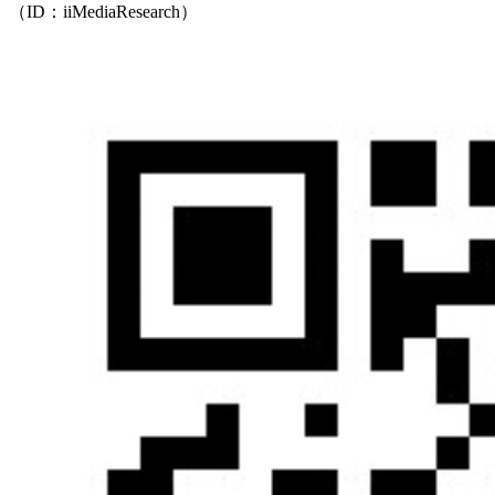
（ID：iiMediaResearch）