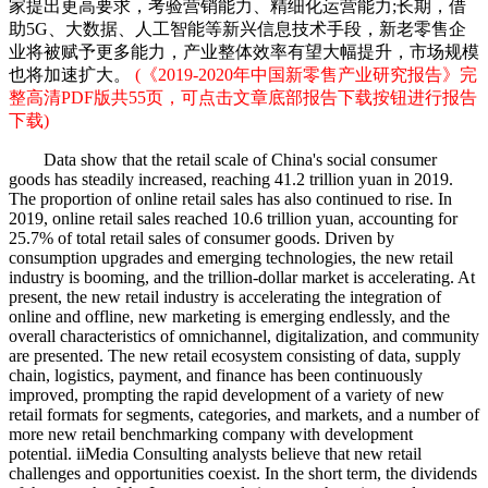
家提出更高要求，考验营销能力、精细化运营能力;长期，借
助5G、大数据、人工智能等新兴信息技术手段，新老零售企
业将被赋予更多能力，产业整体效率有望大幅提升，市场规模
也将加速扩大。
(《2019-2020年中国新零售产业研究报告》完
整高清PDF版共55页，可点击文章底部报告下载按钮进行报告
下载)
Data show that the retail scale of China's social consumer
goods has steadily increased, reaching 41.2 trillion yuan in 2019.
The proportion of online retail sales has also continued to rise. In
2019, online retail sales reached 10.6 trillion yuan, accounting for
25.7% of total retail sales of consumer goods. Driven by
consumption upgrades and emerging technologies, the new retail
industry is booming, and the trillion-dollar market is accelerating. At
present, the new retail industry is accelerating the integration of
online and offline, new marketing is emerging endlessly, and the
overall characteristics of omnichannel, digitalization, and community
are presented. The new retail ecosystem consisting of data, supply
chain, logistics, payment, and finance has been continuously
improved, prompting the rapid development of a variety of new
retail formats for segments, categories, and markets, and a number of
more new retail benchmarking company with development
potential. iiMedia Consulting analysts believe that new retail
challenges and opportunities coexist. In the short term, the dividends