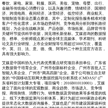
餐饮、家电、家装、鞋服、医药、美妆、宠物、母婴、出行、
金融等传统核心消费行业，以及兴趣消费、情绪经济、国潮经
济、跨境电商、夜间经济、冰雪经济、低空经济、商业航天、
智能制造等新业态重点赛道。其中，定制化报告服务精准对接
客户个性化需求，从市场趋势研判、竞争格局分析到增长路径
规划，为企业在战略决策、产品创新、市场拓展、品牌背书等
关键环节提供科学依据，洞见增长新坐标。艾媒咨询的数据报
告、榜单、分析师观点累计被全球主流媒体、学术期刊、科研
论文及行业研报、上市企业财报等引用超过5000万次，覆盖
中、英、日、法、意、德、俄、阿等约二十种主流官方语言，
具有强大影响力。
艾媒是中国科协九大代表优秀重点研究项目承担单位、广东省
大数据骨干培育企业、广州市创新标杆企业、广州市首批人工
智能入库企业、广州市“两高四新”企业。基于公司独立自主研
发的 “中国移动互联网大数据挖掘与分析系统 (CMDAS)” (广
东省科技计划重大专项，项目编号：2016B010110001) ，艾媒
建立了面向全球的宏观数据、商业趋势、市场进入、竞争情
报、商情舆情、消费行为、销售数据及营销效果等多维度的线
上、线下大数据监测与分析体系，累计为超过3800家政企机构
提供常态化大数据咨询服务。艾媒也是广州市建设国家级科技