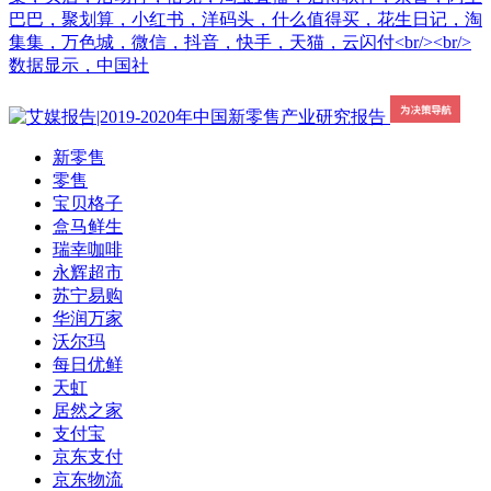
巴巴，聚划算，小红书，洋码头，什么值得买，花生日记，淘
集集，万色城，微信，抖音，快手，天猫，云闪付<br/><br/>
数据显示，中国社
新零售
零售
宝贝格子
盒马鲜生
瑞幸咖啡
永辉超市
苏宁易购
华润万家
沃尔玛
每日优鲜
天虹
居然之家
支付宝
京东支付
京东物流