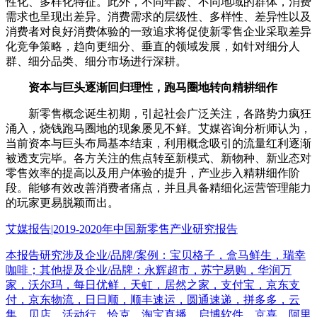
性化、多样化特征。此外，不同年龄、不同地域的群体，消费
需求也呈现出差异。消费需求的层级性、多样性、差异性以及
消费者对良好消费体验的一致追求将促使新零售企业采取差异
化竞争策略，趋向更细分、垂直的领域发展，如针对细分人
群、细分品类、细分市场进行深耕。
资本与巨头逐渐回归理性，跑马圈地转向精耕细作
新零售概念诞生初期，引起社会广泛关注，各路势力疯狂
涌入，烧钱跑马圈地的现象屡见不鲜。艾媒咨询分析师认为，
当前资本与巨头布局基本结束，利用概念吸引的流量红利逐渐
被透支完毕。各方关注的焦点转至新模式、新物种、新业态对
零售效率的提高以及用户体验的提升，产业步入精耕细作阶
段。能够有效改善消费者痛点，并且具备精细化运营管理能力
的玩家更易脱颖而出。
艾媒报告|2019-2020年中国新零售产业研究报告
本报告研究涉及企业/品牌/案例：宝贝格子，盒马鲜生，瑞幸
咖啡；其他提及企业/品牌：永辉超市，苏宁易购，华润万
家，沃尔玛，每日优鲜，天虹，居然之家，支付宝，京东支
付，京东物流，日日顺，顺丰速运，圆通速递，拼多多，云
集，贝店，活动行，恰克，淘宝直播，启博软件，京喜，阿里