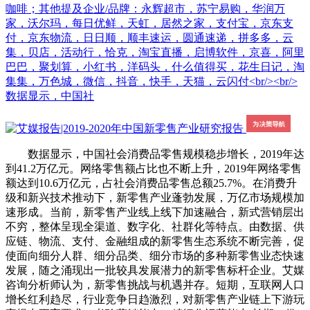
咖啡；其他提及企业/品牌：永辉超市，苏宁易购，华润万
家，沃尔玛，每日优鲜，天虹，居然之家，支付宝，京东支
付，京东物流，日日顺，顺丰速运，圆通速递，拼多多，云
集，贝店，活动行，恰克，淘宝直播，启博软件，京喜，阿里
巴巴，聚划算，小红书，洋码头，什么值得买，花生日记，淘
集集，万色城，微信，抖音，快手，天猫，云闪付<br/><br/>
数据显示，中国社
数据显示，中国社会消费品零售规模稳步增长，2019年达
到41.2万亿元。网络零售额占比也不断上升，2019年网络零售
额达到10.6万亿元，占社会消费品零售总额25.7%。在消费升
级和新兴技术推动下，新零售产业蓬勃发展，万亿市场规模加
速形成。当前，新零售产业线上线下加速融合，新式营销层出
不穷，整体呈现全渠道、数字化、社群化等特点。由数据、供
应链、物流、支付、金融组成的新零售生态系统不断完善，促
使面向细分人群、细分品类、细分市场的多种新零售业态快速
发展，随之涌现出一批较具发展潜力的新零售标杆企业。艾媒
咨询分析师认为，新零售挑战与机遇并存。短期，互联网人口
增长红利趋尽，行业竞争日趋激烈，对新零售产业链上下游玩