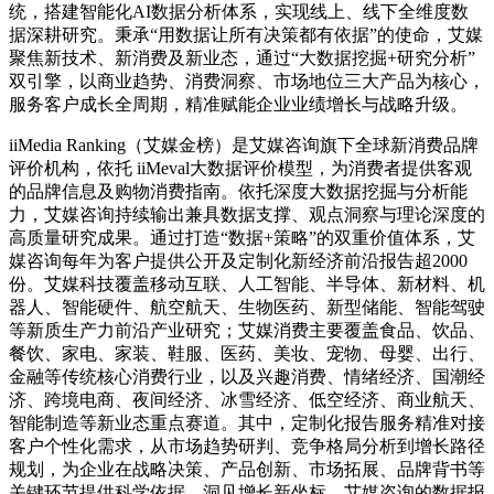
统，搭建智能化AI数据分析体系，实现线上、线下全维度数
据深耕研究。秉承“用数据让所有决策都有依据”的使命，艾媒
聚焦新技术、新消费及新业态，通过“大数据挖掘+研究分析”
双引擎，以商业趋势、消费洞察、市场地位三大产品为核心，
服务客户成长全周期，精准赋能企业业绩增长与战略升级。
iiMedia Ranking（艾媒金榜）是艾媒咨询旗下全球新消费品牌
评价机构，依托 iiMeval大数据评价模型，为消费者提供客观
的品牌信息及购物消费指南。依托深度大数据挖掘与分析能
力，艾媒咨询持续输出兼具数据支撑、观点洞察与理论深度的
高质量研究成果。通过打造“数据+策略”的双重价值体系，艾
媒咨询每年为客户提供公开及定制化新经济前沿报告超2000
份。艾媒科技覆盖移动互联、人工智能、半导体、新材料、机
器人、智能硬件、航空航天、生物医药、新型储能、智能驾驶
等新质生产力前沿产业研究；艾媒消费主要覆盖食品、饮品、
餐饮、家电、家装、鞋服、医药、美妆、宠物、母婴、出行、
金融等传统核心消费行业，以及兴趣消费、情绪经济、国潮经
济、跨境电商、夜间经济、冰雪经济、低空经济、商业航天、
智能制造等新业态重点赛道。其中，定制化报告服务精准对接
客户个性化需求，从市场趋势研判、竞争格局分析到增长路径
规划，为企业在战略决策、产品创新、市场拓展、品牌背书等
关键环节提供科学依据，洞见增长新坐标。艾媒咨询的数据报