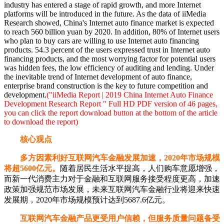
industry has entered a stage of rapid growth, and more Internet
platforms will be introduced in the future. As the data of iiMedia
Research showed, China's Internet auto finance market is expected
to reach 560 billion yuan by 2020. In addition, 80% of Internet users
who plan to buy cars are willing to use Internet auto financing
products. 54.3 percent of the users expressed trust in Internet auto
financing products, and the most worrying factor for potential users
was hidden fees, the low efficiency of auditing and lending. Under
the inevitable trend of Internet development of auto finance,
enterprise brand construction is the key to future competition and
development.
("iiMedia Report | 2019 China Internet Auto Finance
Development Research Report " Full HD PDF version of 46 pages,
you can click the report download button at the bottom of the article
to download the report)
核心观点
多方因素利好互联网汽车金融发展加速，2020年市场规模
将超5600亿元。
随着居民生活水平提高，人们购车意愿增强，
而新一代消费主力对于金融和互联网服务接受程度更高，加速
政策加强规范市场发展，未来互联网汽车金融行业将迎来快速
发展期，2020年市场规模预计达到5687.6亿元。
互联网汽车金融产品更受用户信赖，但服务质量问题备受