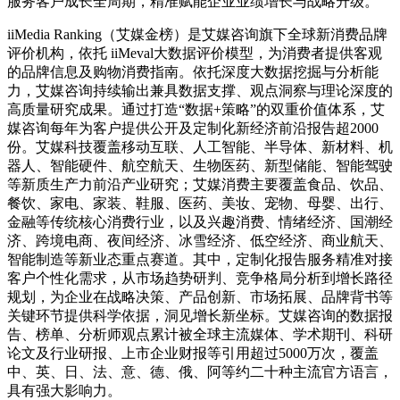
服务客户成长全周期，精准赋能企业业绩增长与战略升级。
iiMedia Ranking（艾媒金榜）是艾媒咨询旗下全球新消费品牌
评价机构，依托 iiMeval大数据评价模型，为消费者提供客观
的品牌信息及购物消费指南。依托深度大数据挖掘与分析能
力，艾媒咨询持续输出兼具数据支撑、观点洞察与理论深度的
高质量研究成果。通过打造“数据+策略”的双重价值体系，艾
媒咨询每年为客户提供公开及定制化新经济前沿报告超2000
份。艾媒科技覆盖移动互联、人工智能、半导体、新材料、机
器人、智能硬件、航空航天、生物医药、新型储能、智能驾驶
等新质生产力前沿产业研究；艾媒消费主要覆盖食品、饮品、
餐饮、家电、家装、鞋服、医药、美妆、宠物、母婴、出行、
金融等传统核心消费行业，以及兴趣消费、情绪经济、国潮经
济、跨境电商、夜间经济、冰雪经济、低空经济、商业航天、
智能制造等新业态重点赛道。其中，定制化报告服务精准对接
客户个性化需求，从市场趋势研判、竞争格局分析到增长路径
规划，为企业在战略决策、产品创新、市场拓展、品牌背书等
关键环节提供科学依据，洞见增长新坐标。艾媒咨询的数据报
告、榜单、分析师观点累计被全球主流媒体、学术期刊、科研
论文及行业研报、上市企业财报等引用超过5000万次，覆盖
中、英、日、法、意、德、俄、阿等约二十种主流官方语言，
具有强大影响力。