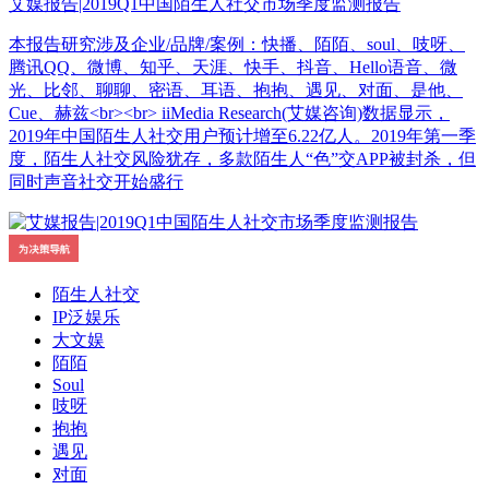
艾媒报告|2019Q1中国陌生人社交市场季度监测报告
本报告研究涉及企业/品牌/案例：快播、陌陌、soul、吱呀、
腾讯QQ、微博、知乎、天涯、快手、抖音、Hello语音、微
光、比邻、聊聊、密语、耳语、抱抱、遇见、对面、是他、
Cue、赫兹<br><br> iiMedia Research(艾媒咨询)数据显示，
2019年中国陌生人社交用户预计增至6.22亿人。2019年第一季
度，陌生人社交风险犹存，多款陌生人“色”交APP被封杀，但
同时声音社交开始盛行
陌生人社交
IP泛娱乐
大文娱
陌陌
Soul
吱呀
抱抱
遇见
对面