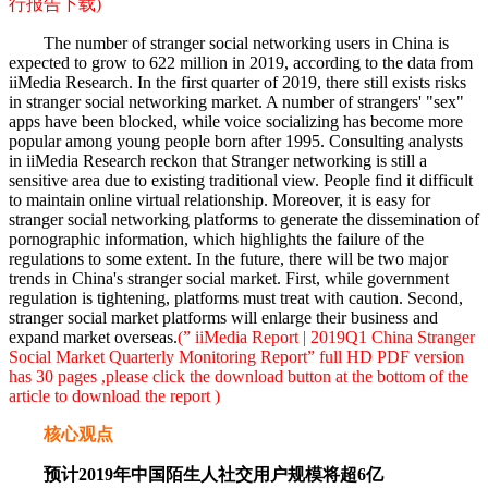
行报告下载)
The number of stranger social networking users in China is
expected to grow to 622 million in 2019, according to the data from
iiMedia Research. In the first quarter of 2019, there still exists risks
in stranger social networking market. A number of strangers' "sex"
apps have been blocked, while voice socializing has become more
popular among young people born after 1995. Consulting analysts
in iiMedia Research reckon that Stranger networking is still a
sensitive area due to existing traditional view. People find it difficult
to maintain online virtual relationship. Moreover, it is easy for
stranger social networking platforms to generate the dissemination of
pornographic information, which highlights the failure of the
regulations to some extent. In the future, there will be two major
trends in China's stranger social market. First, while government
regulation is tightening, platforms must treat with caution. Second,
stranger social market platforms will enlarge their business and
expand market overseas.
(” iiMedia Report | 2019Q1 China Stranger
Social Market Quarterly Monitoring Report” full HD PDF version
has 30 pages ,please click the download button at the bottom of the
article to download the report )
核心观点
预计2019年中国陌生人社交用户规模将超6亿