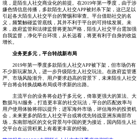
境，是陌生人社交商业化的前提。在2019年第一季度，由于涉
嫌色情信息传播，多款陌生人社交APP被封杀下架，这已足以
引起各大陌生人社交平台的警惕和审查。平台借助社交的名
义，频繁触碰监管底线，其并不利于平台的可持续发展。未
来，政府监管和法律监督将更加严格，陌生人社交平台需加强
自我监督，净化平台环境，从长远看，将更有利于自身的收益
增长。
业务更多元，平台转战新布局
2019年第一季度多款陌生人社交APP被下架，但市场仍有
不少新玩家加入，进一步升级陌生人社交玩法。在政府监管逐
严、市场风险渐升、用户要求趋高的背景下，未来陌生人社交
平台将会转换战略布局或寻求新的出路。
主流平台的业务将会趋于多元化，倚靠更强大的算法、大
数据与AI服务，打造更丰富的社交玩法，平台的匹配效率与
用户使用体验将得以提升；进军海外市场，评估海外的投资机
会，未来更多的陌生人社交平台或将优先转战亚洲东南部市
场，东南部地区的文化背景与中国的更为接近，国内陌生人社
交平台在运营积累上有着更丰富的经验。