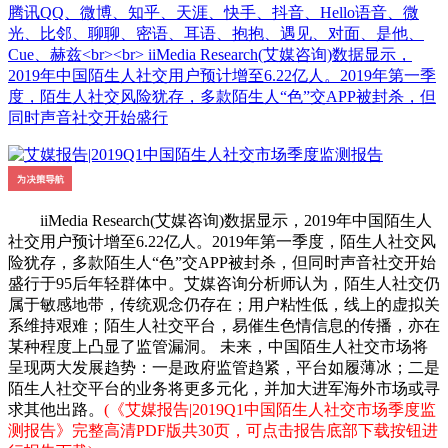
腾讯QQ、微博、知乎、天涯、快手、抖音、Hello语音、微
光、比邻、聊聊、密语、耳语、抱抱、遇见、对面、是他、
Cue、赫兹<br><br> iiMedia Research(艾媒咨询)数据显示，
2019年中国陌生人社交用户预计增至6.22亿人。2019年第一季
度，陌生人社交风险犹存，多款陌生人“色”交APP被封杀，但
同时声音社交开始盛行
iiMedia Research(艾媒咨询)数据显示，2019年中国陌生人
社交用户预计增至6.22亿人。2019年第一季度，陌生人社交风
险犹存，多款陌生人“色”交APP被封杀，但同时声音社交开始
盛行于95后年轻群体中。艾媒咨询分析师认为，陌生人社交仍
属于敏感地带，传统观念仍存在；用户粘性低，线上的虚拟关
系维持艰难；陌生人社交平台，易催生色情信息的传播，亦在
某种程度上凸显了监管漏洞。 未来，中国陌生人社交市场将
呈现两大发展趋势：一是政府监管趋紧，平台如履薄冰；二是
陌生人社交平台的业务将更多元化，并加大进军海外市场或寻
求其他出路。
(《艾媒报告|2019Q1中国陌生人社交市场季度监
测报告》完整高清PDF版共30页，可点击报告底部下载按钮进