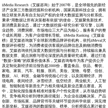
iiMedia Research（艾媒咨询）始于2007年，是全球领先的新经
济产业第三方数据挖掘和分析机构，国家高新科技企业，拥有
独立研发并具有自主知识产权的全球大数据监测与分析系统。
秉承“用数据让所有决策都有依据”的使命，艾媒聚焦新技术、
新消费及新业态，通过“大数据挖掘+研究分析”双引擎，以商
业趋势、消费洞察、市场地位三大产品为核心，服务客户的整
个成长周期，为客户业绩增长导航。iiMedia Ranking（艾媒金
榜）是艾媒咨询旗下全球新消费品牌评价机构，依托iiMeval大
数据评价模型，为消费者提供客观的品牌信息及购物消费指
南。艾媒咨询依托深度大数据挖掘与分析能力，持续输出兼具
数据支撑、观点洞察与理论深度的高质量研究成果。通过打造
“数据+策略”的双重价值体系，艾媒咨询每年为客户提供公开
及定制化新经济前沿报告超2000份，覆盖食品、饮品、餐饮、
家电、家装、汽车、鞋服、医药、美妆、宠物、母婴、信创、
数娱、AI、科技、金融等传统核心行业，以及国潮经济、跨
境电商、夜间经济、冰雪经济、低空经济、商业航天、人工智
能、智能制造等新质生产力相关领域及新业态重点赛道。其
中，定制化报告服务精准对接客户个性化需求，从市场趋势研
判、竞争格局分析到增长路径规划，为企业在战略决策、产品
创新、市场拓展、品牌背书等关键环节提供科学依据，洞见增
长新坐标。艾媒咨询的数据报告、榜单、分析师观点累计被全