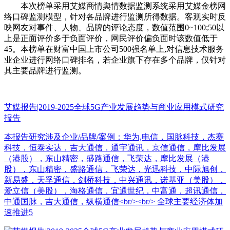
本次榜单采用艾媒商情舆情数据监测系统采用艾媒金榜网
络口碑监测模型，针对各品牌进行监测所得数据。客观实时反
映网友对事件、人物、品牌的评论态度，数值范围0~100;50以
上是正面评价多于负面评价，网民评价偏负面时该数值低于
45。本榜单在财富中国上市公司500强名单上,对信息技术服务
业企业进行网络口碑排名，若企业旗下存在多个品牌，仅针对
其主要品牌进行监测。
艾媒报告|2019-2025全球5G产业发展趋势与商业应用模式研究
报告
本报告研究涉及企业/品牌/案例：华为,电信，国脉科技，杰赛
科技，恒泰实达，吉大通信，通宇通讯，京信通信，摩比发展
（港股），东山精密，盛路通信，飞荣达，摩比发展（港
股），东山精密，盛路通信，飞荣达，光迅科技，中际旭创，
新易盛，天孚通信，剑桥科技，中兴通讯，诺基亚（美股），
爱立信（美股），海格通信，宜通世纪，中富通，超讯通信，
中通国脉，吉大通信，纵横通信<br/><br/> 全球主要经济体加
速推进5