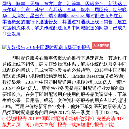
网络，顺丰，天猫，东方汇富、汇德丰、因诺资产、新达达，
沃尔玛，京东，苏宁，点我达，盒马、银泰、屈臣氏、世纪联
华、大润发、星巴克、瑞幸咖啡<br><br> 即时配送服务在新
零售概念的推行下迅速普及，其通过打通线上线下销售，建立
短途物流体系，解决传统配送服务中同城配送的问题，已成为
商业发展
即时配送服务在新零售概念的推行下迅速普及，其通过打
通线上线下销售，建立短途物流体系，解决传统配送服务中同
城配送的问题，已成为商业发展的必然趋势。2018年中国即时
配送市场用户规模继续稳定增长。iiMedia Research(艾媒咨询)
数据显示，2018年中国即时配送用户规模达到3.58亿人，预计
2019年突破4亿人。新零售业务无疑是即时配送行业发展的重
要增长点。在关于即时配送用户使用的服务品类调查中，下单
生鲜水果、日用品、鲜花、文件资料等服务的用户占比均超过
20%。而用户偏好新零售业务中，偏好下单如医药健康等其他
品类即时配送服务的用户较2017年第一季度上升了106.1%。
(《艾媒报告|2019中国即时配送市场研究报告》完整高清PDF
版共41页，可点击文章底部报告下载按钮进行报告下载)