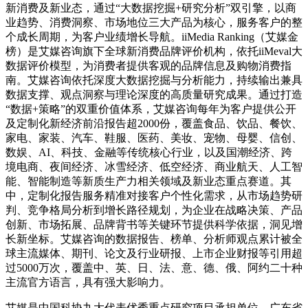
新消费及新业态，通过“大数据挖掘+研究分析”双引擎，以商
业趋势、消费洞察、市场地位三大产品为核心，服务客户的整
个成长周期，为客户业绩增长导航。iiMedia Ranking（艾媒金
榜）是艾媒咨询旗下全球新消费品牌评价机构，依托iiMeval大
数据评价模型，为消费者提供客观的品牌信息及购物消费指
南。艾媒咨询依托深度大数据挖掘与分析能力，持续输出兼具
数据支撑、观点洞察与理论深度的高质量研究成果。通过打造
“数据+策略”的双重价值体系，艾媒咨询每年为客户提供公开
及定制化新经济前沿报告超2000份，覆盖食品、饮品、餐饮、
家电、家装、汽车、鞋服、医药、美妆、宠物、母婴、信创、
数娱、AI、科技、金融等传统核心行业，以及国潮经济、跨
境电商、夜间经济、冰雪经济、低空经济、商业航天、人工智
能、智能制造等新质生产力相关领域及新业态重点赛道。其
中，定制化报告服务精准对接客户个性化需求，从市场趋势研
判、竞争格局分析到增长路径规划，为企业在战略决策、产品
创新、市场拓展、品牌背书等关键环节提供科学依据，洞见增
长新坐标。艾媒咨询的数据报告、榜单、分析师观点累计被全
球主流媒体、期刊、论文及行业研报、上市企业财报等引用超
过5000万次，覆盖中、英、日、法、意、德、俄、阿约二十种
主流官方语言，具有强大影响力。
艾媒是中国科协九大代表优秀重点研究项目承担单位、广东省