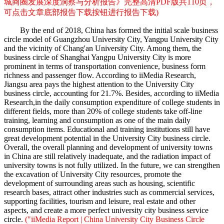
城商圈发展深度洞察与分析报告》完整高清PDF版共110页，
可点击文章底部报告下载按钮进行报告下载)
By the end of 2018, China has formed the initial scale business
circle model of Guangzhou University City, Yangpu University City
and the vicinity of Chang'an University City. Among them, the
business circle of Shanghai Yangpu University City is more
prominent in terms of transportation convenience, business form
richness and passenger flow. According to iiMedia Research,
Jiangsu area pays the highest attention to the University City
business circle, accounting for 21.7%. Besides, according to iiMedia
Research,in the daily consumption expenditure of college students in
different fields, more than 20% of college students take off-line
training, learning and consumption as one of the main daily
consumption items. Educational and training institutions still have
great development potential in the University City business circle.
Overall, the overall planning and development of university towns
in China are still relatively inadequate, and the radiation impact of
university towns is not fully utilized. In the future, we can strengthen
the excavation of University City resources, promote the
development of surrounding areas such as housing, scientific
research bases, attract other industries such as commercial services,
supporting facilities, tourism and leisure, real estate and other
aspects, and create a more perfect university city business service
circle.
("iiMedia Report | China University City Business Circle