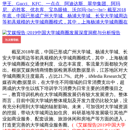
堡王、Gucci、KFC、一点点、阿迪达斯、翠华集团、阿玛
尼、必胜客、优衣库、宝岛眼镜、沃尔玛<br/><br/> 截至2018
年底，中国已形成广州大学城、杨浦大学城、长安大学城周边
等初具规模的大学城商圈模式，其中，上海杨浦大学城商圈在
截至2018年底，中国已形成广州大学城、杨浦大学城、长
安大学城周边等初具规模的大学城商圈模式，其中，上海杨浦
大学城商圈在交通便利度、业态丰富度、客流量方面都较为突
出。根据艾媒舆情商情数据检测系统数据显示，江苏地区对大
学城商圈关注度最高，占比21.7%。此外，iiMedia Research(艾
媒咨询)数据显示，在大学生不同领域的日常消费支出中，超
两成的大学生以线下培训学习消费为日常主要的消费项目之
一，教育培训机构在大学城商圈发展仍有较大发展潜力。整体
而言，目前中国大学城的整体规划及开发力度仍比较欠缺，没
有充分利用到大学城的辐射影响。未来，可加强对大学城资源
的挖掘，带动大学城周边如住房、科研基地等发展吸引其他产
业如商业服务、配套设施、旅游休闲和房地产等方面的进入，
打造更完善的大学城商业服务圈。
(《艾媒报告|2019中国大学