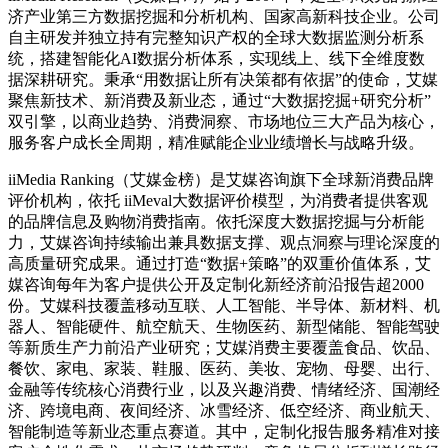
济产业第三方数据挖掘和分析机构、国家高新科技企业。公司
自主研发并独立持有完整知识产权的全球大数据监测分析系
统，搭建智能化AI数据分析体系，实现线上、线下全维度数
据深耕研究。秉承“用数据让所有决策都有依据”的使命，艾媒
聚焦新技术、新消费及新业态，通过“大数据挖掘+研究分析”
双引擎，以商业趋势、消费洞察、市场地位三大产品为核心，
服务客户成长全周期，精准赋能企业业绩增长与战略升级。
iiMedia Ranking（艾媒金榜）是艾媒咨询旗下全球新消费品牌
评价机构，依托 iiMeval大数据评价模型，为消费者提供客观
的品牌信息及购物消费指南。依托深度大数据挖掘与分析能
力，艾媒咨询持续输出兼具数据支撑、观点洞察与理论深度的
高质量研究成果。通过打造“数据+策略”的双重价值体系，艾
媒咨询每年为客户提供公开及定制化新经济前沿报告超2000
份。艾媒科技覆盖移动互联、人工智能、半导体、新材料、机
器人、智能硬件、航空航天、生物医药、新型储能、智能驾驶
等新质生产力前沿产业研究；艾媒消费主要覆盖食品、饮品、
餐饮、家电、家装、鞋服、医药、美妆、宠物、母婴、出行、
金融等传统核心消费行业，以及兴趣消费、情绪经济、国潮经
济、跨境电商、夜间经济、冰雪经济、低空经济、商业航天、
智能制造等新业态重点赛道。其中，定制化报告服务精准对接