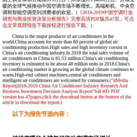
暖的全球气候推动中国空调市场不断增长。高端柜机、中央空
调和智能空调受到消费者的欢迎。
(《2018-2019中国空调行业
研究与商业投资决策分析报告》完整高清PDF版共47页，可点
击文章底部报告下载按钮进行报告下载。)
China is the major producer of air conditioners in the
world.China accounts for more than 80 percent of global air
conditioning production.High sales and high inventory coexist in
China's air conditioning industry.In 2018 the total sales volume of
air conditioners in China is 81.53 million.China's air conditioning
inventory is estimated to be about 48 million units in 2018.China's
air conditioning market is growing as the global climate continues to
warm.High-end cabinet machines,central air conditioners and
intelligent air conditioners are welcomed by consumers.
("iiMedia
Report|2018-2019 China Air Conditioner Industry Research And
Business Investment Decision Analysis Report"full HD PDF
version has 47pages,click the download button at the bottom of the
article to download the report.)
以下为报告节选内容：