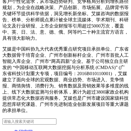
客户个性化需求，从市场趋势研判、竞争格局分析到增长路径
规划，为企业在战略决策、产品创新、市场拓展、品牌背书等
关键环节提供科学依据，洞见增长新坐标。艾媒咨询的数据报
告、榜单、分析师观点累计被全球主流媒体、学术期刊、科研
论文及行业研报、上市企业财报等引用超过5000万次，覆盖
中、英、日、法、意、德、俄、阿等约二十种主流官方语言，
具有强大影响力。
艾媒是中国科协九大代表优秀重点研究项目承担单位、广东省
大数据骨干培育企业、广州市创新标杆企业、广州市首批人工
智能入库企业、广州市“两高四新”企业。基于公司独立自主研
发的 “中国移动互联网大数据挖掘与分析系统 (CMDAS)” (广
东省科技计划重大专项，项目编号：2016B010110001) ，艾媒
建立了面向全球的宏观数据、商业趋势、市场进入、竞争情
报、商情舆情、消费行为、销售数据及营销效果等多维度的线
上、线下大数据监测与分析体系，累计为超过3800家政企机构
提供常态化大数据咨询服务。艾媒也是广州市建设国家级科技
思想库研究课题、广州市先进制造业创新发展项目等重大课题
的承担单位。