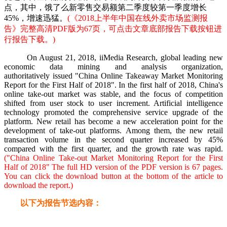
点，其中，饿了么新零售交易额第二季度较第一季度增长
45%，增速迅猛。
(
《2018上半年中国在线外卖市场监测报
告》完整高
清PDF版为67页，可点击文章底部报告下载按钮进
行报告下载。)
On August 21, 2018, iiMedia Research, global leading new
economic data mining and analysis organization,
authoritatively issued "China Online Takeaway Market Monitoring
Report for the First Half of 2018". In the first half of 2018, China's
online take-out market was stable, and the focus of competition
shifted from user stock to user increment. Artificial intelligence
technology promoted the comprehensive service upgrade of the
platform. New retail has become a new acceleration point for the
development of take-out platforms. Among them, the new retail
transaction volume in the second quarter increased by 45%
compared with the first quarter, and the growth rate was rapid.
("China Online Take-out Market Monitoring Report for the First
Half of 2018" The full HD version of the PDF version is 67 pages.
You can click the download button at the bottom of the article to
download the report.)
以下为报告节选内容：