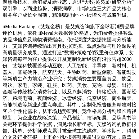
聚焦新技术、新消费及新业态，通过“大数据挖掘+研究分析”
双引擎，以商业趋势、消费洞察、市场地位三大产品为核心，
服务客户成长全周期，精准赋能企业业绩增长与战略升级。
iiMedia Ranking（艾媒金榜）是艾媒咨询旗下全球新消费品牌
评价机构，依托 iiMeval大数据评价模型，为消费者提供客观
的品牌信息及购物消费指南。依托深度大数据挖掘与分析能
力，艾媒咨询持续输出兼具数据支撑、观点洞察与理论深度的
高质量研究成果。通过打造“数据+策略”的双重价值体系，艾
媒咨询每年为客户提供公开及定制化新经济前沿报告超2000
份。艾媒科技覆盖移动互联、人工智能、半导体、新材料、机
器人、智能硬件、航空航天、生物医药、新型储能、智能驾驶
等新质生产力前沿产业研究；艾媒消费主要覆盖食品、饮品、
餐饮、家电、家装、鞋服、医药、美妆、宠物、母婴、出行、
金融等传统核心消费行业，以及兴趣消费、情绪经济、国潮经
济、跨境电商、夜间经济、冰雪经济、低空经济、商业航天、
智能制造等新业态重点赛道。其中，定制化报告服务精准对接
客户个性化需求，从市场趋势研判、竞争格局分析到增长路径
规划，为企业在战略决策、产品创新、市场拓展、品牌背书等
关键环节提供科学依据，洞见增长新坐标。艾媒咨询的数据报
告、榜单、分析师观点累计被全球主流媒体、学术期刊、科研
论文及行业研报、上市企业财报等引用超过5000万次，覆盖