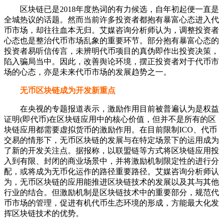
区块链已是2018年度热词的有力候选，自年初起便一直是
全城热议的话题。然而当前许多投资者都抱有暴富心态进入代
币市场，却往往血本无归。艾媒咨询分析师认为，调整投资者
心态也是整治代币市场乱象的重要环节。部分抱有暴富心态的
投资者易听信传言，未辨明代币项目的真伪即作出投资决策，
陷入骗局当中。因此，改善舆论环境，摆正投资者对于代币市
场的心态，亦是未来代币市场的发展趋势之一。
无币区块链成为开发新重点
在央视的专题报道表示，激励作用目前被普遍认为是权益
证明(即代币)在区块链应用中的核心价值，但并不是所有的区
块链应用都需要虚拟货币的激励作用。在目前限制ICO、代币
交易的情形下，无币区块链的发展与在特定场景下的运用成为
了新的开发关注点。据报称，以联盟链等方式将区块链应用投
入到有限、封闭的商业场景中，并将激励机制限定性的进行分
配，或将成为无币化运作的路径重要路径。艾媒咨询分析师认
为，无币区块链的应用能推进区块链技术的发展以及其与其他
行业的结合。但激励机制是区块链技术中的重要部分，规范代
币市场的管理，促进有机代币生态环境的形成，方能最大化发
挥区块链技术的优势。