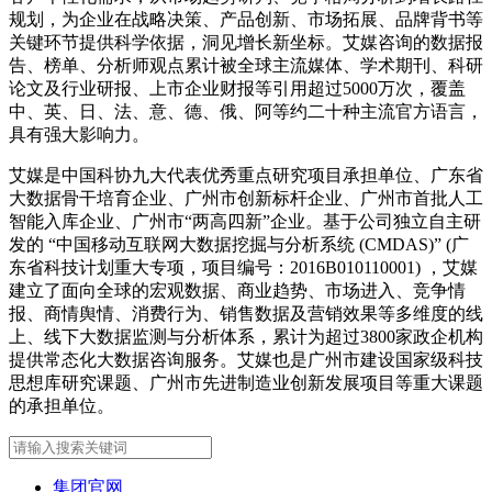
规划，为企业在战略决策、产品创新、市场拓展、品牌背书等
关键环节提供科学依据，洞见增长新坐标。艾媒咨询的数据报
告、榜单、分析师观点累计被全球主流媒体、学术期刊、科研
论文及行业研报、上市企业财报等引用超过5000万次，覆盖
中、英、日、法、意、德、俄、阿等约二十种主流官方语言，
具有强大影响力。
艾媒是中国科协九大代表优秀重点研究项目承担单位、广东省
大数据骨干培育企业、广州市创新标杆企业、广州市首批人工
智能入库企业、广州市“两高四新”企业。基于公司独立自主研
发的 “中国移动互联网大数据挖掘与分析系统 (CMDAS)” (广
东省科技计划重大专项，项目编号：2016B010110001) ，艾媒
建立了面向全球的宏观数据、商业趋势、市场进入、竞争情
报、商情舆情、消费行为、销售数据及营销效果等多维度的线
上、线下大数据监测与分析体系，累计为超过3800家政企机构
提供常态化大数据咨询服务。艾媒也是广州市建设国家级科技
思想库研究课题、广州市先进制造业创新发展项目等重大课题
的承担单位。
集团官网