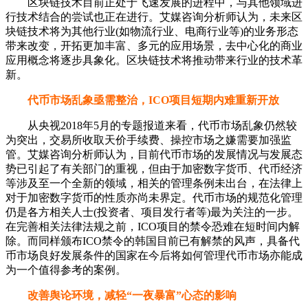
区块链技术目前正处于飞速发展的进程中，与其他领域进
行技术结合的尝试也正在进行。艾媒咨询分析师认为，未来区
块链技术将为其他行业(如物流行业、电商行业等)的业务形态
带来改变，开拓更加丰富、多元的应用场景，去中心化的商业
应用概念将逐步具象化。区块链技术将推动带来行业的技术革
新。
代币市场乱象亟需整治，ICO项目短期内难重新开放
从央视2018年5月的专题报道来看，代币市场乱象仍然较
为突出，交易所收取天价手续费、操控市场之嫌需要加强监
管。艾媒咨询分析师认为，目前代币市场的发展情况与发展态
势已引起了有关部门的重视，但由于加密数字货币、代币经济
等涉及至一个全新的领域，相关的管理条例未出台，在法律上
对于加密数字货币的性质亦尚未界定。代币市场的规范化管理
仍是各方相关人士(投资者、项目发行者等)最为关注的一步。
在完善相关法律法规之前，ICO项目的禁令恐难在短时间内解
除。而同样颁布ICO禁令的韩国目前已有解禁的风声，具备代
币市场良好发展条件的国家在今后将如何管理代币市场亦能成
为一个值得参考的案例。
改善舆论环境，减轻“一夜暴富”心态的影响