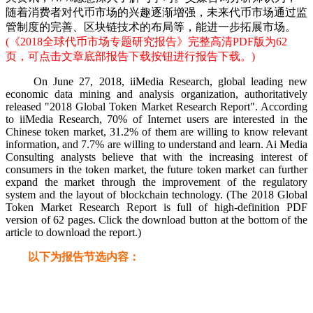
随着消费者对代币市场的兴趣逐渐增强，未来代币市场通过监
管制度的完善、区块链技术的布局等，能进一步拓展市场。
(《
2018全球代币市场专题研究报告》完整高清PDF版
为62
页，可点击文章底部报告下载按钮进行报告下载。)
On June 27, 2018, iiMedia Research, global leading new
economic data mining and analysis organization, authoritatively
released "2018 Global Token Market Research Report". According
to iiMedia Research, 70% of Internet users are interested in the
Chinese token market, 31.2% of them are willing to know relevant
information, and 7.7% are willing to understand and learn. Ai Media
Consulting analysts believe that with the increasing interest of
consumers in the token market, the future token market can further
expand the market through the improvement of the regulatory
system and the layout of blockchain technology. (The 2018 Global
Token Market Research Report is full of high-definition PDF
version of 62 pages. Click the download button at the bottom of the
article to download the report.)
以下为报告节选内容：