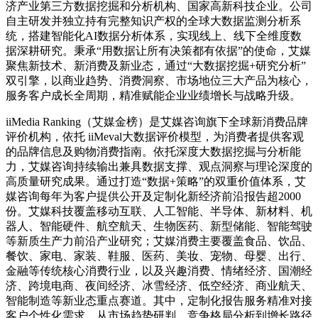
济产业第三方数据挖掘和分析机构、国家高新科技企业。公司
自主研发并独立持有完整知识产权的全球大数据监测分析系
统，搭建智能化AI数据分析体系，实现线上、线下全维度数
据深耕研究。秉承“用数据让所有决策都有依据”的使命，艾媒
聚焦新技术、新消费及新业态，通过“大数据挖掘+研究分析”
双引擎，以商业趋势、消费洞察、市场地位三大产品为核心，
服务客户成长全周期，精准赋能企业业绩增长与战略升级。
iiMedia Ranking（艾媒金榜）是艾媒咨询旗下全球新消费品牌
评价机构，依托 iiMeval大数据评价模型，为消费者提供客观
的品牌信息及购物消费指南。依托深度大数据挖掘与分析能
力，艾媒咨询持续输出兼具数据支撑、观点洞察与理论深度的
高质量研究成果。通过打造“数据+策略”的双重价值体系，艾
媒咨询每年为客户提供公开及定制化新经济前沿报告超2000
份。艾媒科技覆盖移动互联、人工智能、半导体、新材料、机
器人、智能硬件、航空航天、生物医药、新型储能、智能驾驶
等新质生产力前沿产业研究；艾媒消费主要覆盖食品、饮品、
餐饮、家电、家装、鞋服、医药、美妆、宠物、母婴、出行、
金融等传统核心消费行业，以及兴趣消费、情绪经济、国潮经
济、跨境电商、夜间经济、冰雪经济、低空经济、商业航天、
智能制造等新业态重点赛道。其中，定制化报告服务精准对接
客户个性化需求，从市场趋势研判、竞争格局分析到增长路径