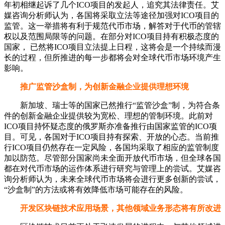
年初相继起诉了几个ICO项目的发起人，追究其法律责任。艾
媒咨询分析师认为，各国将采取立法等途径加强对ICO项目的
监管。这一举措将有利于规范代币市场，解答对于代币的管辖
权以及范围局限等的问题。在部分对ICO项目持有积极态度的
国家， 已然将ICO项目立法提上日程，这将会是一个持续而漫
长的过程，但所推进的每一步都将会对全球代币市场环境产生
影响。
推广监管沙盒制，为创新金融企业提供理想环境
新加坡、瑞士等的国家已然推行“监管沙盒”制，为符合条
件的创新金融企业提供较为宽松、理想的管制环境。此前对
ICO项目持怀疑态度的俄罗斯亦准备推行由国家监管的ICO项
目。可见，各国对于ICO项目持有探索、开放的心态。当前推
行ICO项目仍然存在一定风险，各国均采取了相应的监管制度
加以防范。尽管部分国家尚未全面开放代币市场，但全球各国
都在对代币市场的运作体系进行研究与管理上的尝试。艾媒咨
询分析师认为，未来全球代币市场将会进行更多创新的尝试，
“沙盒制”的方法或将有效降低市场可能存在的风险。
开发区块链技术应用场景，其他领域业务形态将有所改进