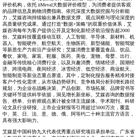
评价机构，依托 iiMeval大数据评价模型，为消费者提供客观
的品牌信息及购物消费指南。依托深度大数据挖掘与分析能
力，艾媒咨询持续输出兼具数据支撑、观点洞察与理论深度的
高质量研究成果。通过打造“数据+策略”的双重价值体系，艾
媒咨询每年为客户提供公开及定制化新经济前沿报告超2000
份。艾媒科技覆盖移动互联、人工智能、半导体、新材料、机
器人、智能硬件、航空航天、生物医药、新型储能、智能驾驶
等新质生产力前沿产业研究；艾媒消费主要覆盖食品、饮品、
餐饮、家电、家装、鞋服、医药、美妆、宠物、母婴、出行、
金融等传统核心消费行业，以及兴趣消费、情绪经济、国潮经
济、跨境电商、夜间经济、冰雪经济、低空经济、商业航天、
智能制造等新业态重点赛道。其中，定制化报告服务精准对接
客户个性化需求，从市场趋势研判、竞争格局分析到增长路径
规划，为企业在战略决策、产品创新、市场拓展、品牌背书等
关键环节提供科学依据，洞见增长新坐标。艾媒咨询的数据报
告、榜单、分析师观点累计被全球主流媒体、学术期刊、科研
论文及行业研报、上市企业财报等引用超过5000万次，覆盖
中、英、日、法、意、德、俄、阿等约二十种主流官方语言，
具有强大影响力。
艾媒是中国科协九大代表优秀重点研究项目承担单位、广东省