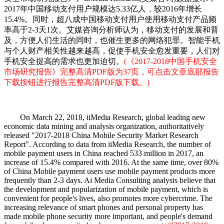
2017年中国移动支付用户规模达5.33亿人，较2016年增长
15.4%。同时，超八成中国移动支付用户使用移动支付产品频
率高于2-3天1次。艾媒咨询分析师认为，移动支付的发展和普
及，方便人们生活的同时，也催生更多的网络犯罪。智能手机
与个人财产相关性越来越高，促使手机安全愈发重要，人们对
手机安全提高的需求也更加迫切。
(《2017-2018中国手机安全
市场研究报告》完整高清PDF版为37页，可点击文章底部报告
下载按钮进行报告完整高清PDF版下载。)
On March 22, 2018, iiMedia Research, global leading new
economic data mining and analysis organization, authoritatively
released "2017-2018 China Mobile Security Market Research
Report". According to data from iiMedia Research, the number of
mobile payment users in China reached 533 million in 2017, an
increase of 15.4% compared with 2016. At the same time, over 80%
of China Mobile payment users use mobile payment products more
frequently than 2-3 days. Ai Media Consulting analysts believe that
the development and popularization of mobile payment, which is
convenient for people's lives, also promotes more cybercrime. The
increasing relevance of smart phones and personal property has
made mobile phone security more important, and people's demand