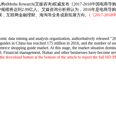
a Research(艾媒咨询)权威发布《2017-2018中国电商导购市
的用户规模将达到2.99亿人。艾媒咨询分析师认为，2016年是
展，互联网金融理财、海淘等业务成新拓展方向。
(《
2017-2
data mining and analysis organization, authoritatively released "2
ides in China has reached 175 million in 2016, and the number of use
mmerce shopping guide market. At this stage, the market situation domi
fied. Financial management, Haitao and other businesses have become n
the download button at the bottom of the article to report the full HD