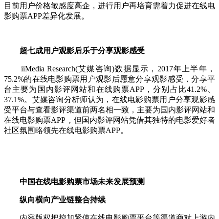
目前用户价格敏感度高企，进行用户再培育需着力促进在线电
影购票APP差异化发展。
超七成用户观影后乐于分享观影感受
iiMedia Research(艾媒咨询)数据显示，2017年上半年，
75.2%的在线电影购票用户观影后愿意分享观影感受，分享平
台主要为国内影评网站和在线购票APP，分别占比41.2%、
37.1%。艾媒咨询分析师认为，在线电影购票用户分享观影感
受平台与查看影评渠道前两名相一致，主要为国内影评网站和
在线电影购票APP，但国内影评网站凭借其独特的电影爱好者
社区氛围略领先在线电影购票APP。
中国在线电影购票市场未来发展预测
纵向横向产业链整合持续
内容版权把控加紧使在线电影购票平台等渠道商对上游内