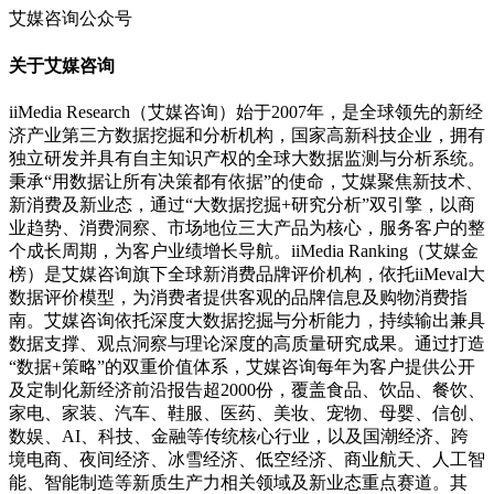
艾媒咨询公众号
关于艾媒咨询
iiMedia Research（艾媒咨询）始于2007年，是全球领先的新经
济产业第三方数据挖掘和分析机构，国家高新科技企业，拥有
独立研发并具有自主知识产权的全球大数据监测与分析系统。
秉承“用数据让所有决策都有依据”的使命，艾媒聚焦新技术、
新消费及新业态，通过“大数据挖掘+研究分析”双引擎，以商
业趋势、消费洞察、市场地位三大产品为核心，服务客户的整
个成长周期，为客户业绩增长导航。iiMedia Ranking（艾媒金
榜）是艾媒咨询旗下全球新消费品牌评价机构，依托iiMeval大
数据评价模型，为消费者提供客观的品牌信息及购物消费指
南。艾媒咨询依托深度大数据挖掘与分析能力，持续输出兼具
数据支撑、观点洞察与理论深度的高质量研究成果。通过打造
“数据+策略”的双重价值体系，艾媒咨询每年为客户提供公开
及定制化新经济前沿报告超2000份，覆盖食品、饮品、餐饮、
家电、家装、汽车、鞋服、医药、美妆、宠物、母婴、信创、
数娱、AI、科技、金融等传统核心行业，以及国潮经济、跨
境电商、夜间经济、冰雪经济、低空经济、商业航天、人工智
能、智能制造等新质生产力相关领域及新业态重点赛道。其