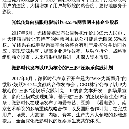
用户的连接，大幅增加了用户与影院的粘合度，更好地服务于
影院。
光线传媒向猫眼电影转让68.55%网票网主体企业股权
2017年6月，光线传媒发布公告称拟作价1.3亿元人民币，
向天津猫眼转让其持有的网票网主题公司捷通无限68.55%股
权。光线系在线电影购票平台的整合有利于发挥合并协同效
应，实现资源共享，提高企业运转效率。从独立拆分、战略重
组到独立投资，未来猫眼电影将进一步深入资本市场。
微影时代发布以IP为核心的“三多”泛娱乐实践计划
2017年6月，微影时代在京召开主题为“WE•为新而升”的
微影•娱跃2017年度战略合作发布会，CEO林宁公布了以IP为
核心的“三多”泛娱乐实践计划：IP的多文本开发、多场景宣
发、多商业模式变现矩阵。基于这“三多”的泛娱乐新生态IP链
条，微影时代在现场发布了与爱奇艺、豆瓣、《看电影》、南
京艺术学院的多项重磅战略合作，以及国际合作计划，在完成
用户、场景、大数据、内容、资本、生产力六大领域的多维连
接后，全面深化微影时代的泛娱乐生态共荣体系。