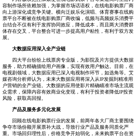
容制作场所依赖加强，为掌握市场话语权，在线电影购票厂商
向上游深化成竞争关键。横向泛娱乐化演唱、体育赛事在线购
票平台不断被在线电影购票厂商收编，低频与高频娱乐消费平
台结合不仅有利于发挥协同效应，降低成本，而且两大消费群
体存在交叉，平台整合可进一步提高用户粘性，有利于双方发
展。
大数据应用深入全产业链
四大平台纷纷上线票房专业版，为影院及片方提供大数据
服务，助力精确描绘用户画像，实现有效用户触达。目前，在
电视剧领域，大数据应用已深入电视制作环节，如选角等。艾
媒咨询分析师认为，未来大数据应用将深入从IP发掘到精准用
户营销的全产业链。大数据的应用使影片精确瞄准市场主流观
众需求，保障内容有效商业化变现，有利于投资者降低IP投资
风险，获取高回报。
产品及服务多元化发展
回顾在线电影购票行业的发展，前两年各大厂商主要围绕
争夺市场份额开展票补大战，导致行业产品及服务同质化严
重。市场回归理性后，价格竞争开始弱化，未来购票平台在资