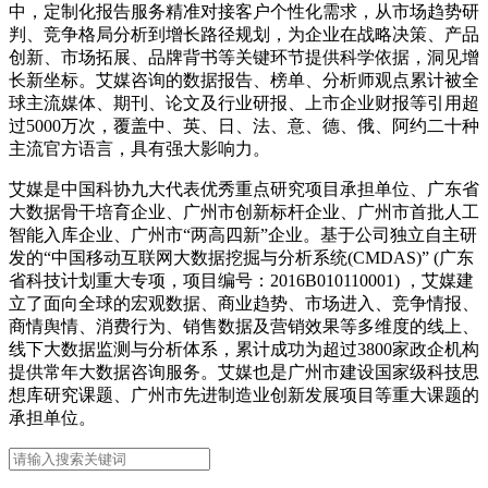
中，定制化报告服务精准对接客户个性化需求，从市场趋势研
判、竞争格局分析到增长路径规划，为企业在战略决策、产品
创新、市场拓展、品牌背书等关键环节提供科学依据，洞见增
长新坐标。艾媒咨询的数据报告、榜单、分析师观点累计被全
球主流媒体、期刊、论文及行业研报、上市企业财报等引用超
过5000万次，覆盖中、英、日、法、意、德、俄、阿约二十种
主流官方语言，具有强大影响力。
艾媒是中国科协九大代表优秀重点研究项目承担单位、广东省
大数据骨干培育企业、广州市创新标杆企业、广州市首批人工
智能入库企业、广州市“两高四新”企业。基于公司独立自主研
发的“中国移动互联网大数据挖掘与分析系统(CMDAS)” (广东
省科技计划重大专项，项目编号：2016B010110001) ，艾媒建
立了面向全球的宏观数据、商业趋势、市场进入、竞争情报、
商情舆情、消费行为、销售数据及营销效果等多维度的线上、
线下大数据监测与分析体系，累计成功为超过3800家政企机构
提供常年大数据咨询服务。艾媒也是广州市建设国家级科技思
想库研究课题、广州市先进制造业创新发展项目等重大课题的
承担单位。