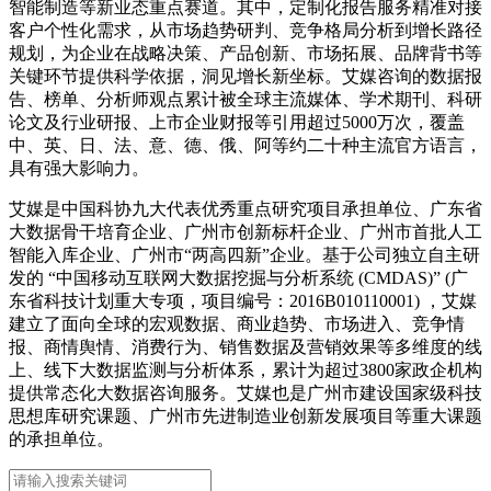
智能制造等新业态重点赛道。其中，定制化报告服务精准对接
客户个性化需求，从市场趋势研判、竞争格局分析到增长路径
规划，为企业在战略决策、产品创新、市场拓展、品牌背书等
关键环节提供科学依据，洞见增长新坐标。艾媒咨询的数据报
告、榜单、分析师观点累计被全球主流媒体、学术期刊、科研
论文及行业研报、上市企业财报等引用超过5000万次，覆盖
中、英、日、法、意、德、俄、阿等约二十种主流官方语言，
具有强大影响力。
艾媒是中国科协九大代表优秀重点研究项目承担单位、广东省
大数据骨干培育企业、广州市创新标杆企业、广州市首批人工
智能入库企业、广州市“两高四新”企业。基于公司独立自主研
发的 “中国移动互联网大数据挖掘与分析系统 (CMDAS)” (广
东省科技计划重大专项，项目编号：2016B010110001) ，艾媒
建立了面向全球的宏观数据、商业趋势、市场进入、竞争情
报、商情舆情、消费行为、销售数据及营销效果等多维度的线
上、线下大数据监测与分析体系，累计为超过3800家政企机构
提供常态化大数据咨询服务。艾媒也是广州市建设国家级科技
思想库研究课题、广州市先进制造业创新发展项目等重大课题
的承担单位。