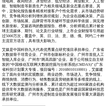
境电商、夜间经济、冰雪经济、低空经济、商业航天、人工智
能、智能制造等新质生产力相关领域及新业态重点赛道。其
中，定制化报告服务精准对接客户个性化需求，从市场趋势研
判、竞争格局分析到增长路径规划，为企业在战略决策、产品
创新、市场拓展、品牌背书等关键环节提供科学依据，洞见增
长新坐标。艾媒咨询的数据报告、榜单、分析师观点累计被全
球主流媒体、期刊、论文及行业研报、上市企业财报等引用超
过5000万次，覆盖中、英、日、法、意、德、俄、阿约二十种
主流官方语言，具有强大影响力。
艾媒是中国科协九大代表优秀重点研究项目承担单位、广东省
大数据骨干培育企业、广州市创新标杆企业、广州市首批人工
智能入库企业、广州市“两高四新”企业。基于公司独立自主研
发的“中国移动互联网大数据挖掘与分析系统(CMDAS)” (广东
省科技计划重大专项，项目编号：2016B010110001) ，艾媒建
立了面向全球的宏观数据、商业趋势、市场进入、竞争情报、
商情舆情、消费行为、销售数据及营销效果等多维度的线上、
线下大数据监测与分析体系，累计成功为超过3800家政企机构
提供常年大数据咨询服务。艾媒也是广州市建设国家级科技思
想库研究课题、广州市先进制造业创新发展项目等重大课题的
承担单位。