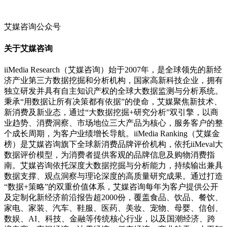
艾媒咨询公众号
关于艾媒咨询
iiMedia Research（艾媒咨询）始于2007年，是全球领先的新经
济产业第三方数据挖掘和分析机构，国家高新科技企业，拥有
独立研发并具有自主知识产权的全球大数据监测与分析系统。
秉承“用数据让所有决策都有依据”的使命，艾媒聚焦新技术、
新消费及新业态，通过“大数据挖掘+研究分析”双引擎，以商
业趋势、消费洞察、市场地位三大产品为核心，服务客户的整
个成长周期，为客户业绩增长导航。iiMedia Ranking（艾媒金
榜）是艾媒咨询旗下全球新消费品牌评价机构，依托iiMeval大
数据评价模型，为消费者提供客观的品牌信息及购物消费指
南。艾媒咨询依托深度大数据挖掘与分析能力，持续输出兼具
数据支撑、观点洞察与理论深度的高质量研究成果。通过打造
“数据+策略”的双重价值体系，艾媒咨询每年为客户提供公开
及定制化新经济前沿报告超2000份，覆盖食品、饮品、餐饮、
家电、家装、汽车、鞋服、医药、美妆、宠物、母婴、信创、
数娱、AI、科技、金融等传统核心行业，以及国潮经济、跨