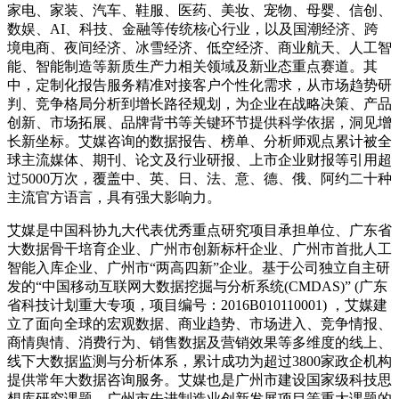
家电、家装、汽车、鞋服、医药、美妆、宠物、母婴、信创、
数娱、AI、科技、金融等传统核心行业，以及国潮经济、跨
境电商、夜间经济、冰雪经济、低空经济、商业航天、人工智
能、智能制造等新质生产力相关领域及新业态重点赛道。其
中，定制化报告服务精准对接客户个性化需求，从市场趋势研
判、竞争格局分析到增长路径规划，为企业在战略决策、产品
创新、市场拓展、品牌背书等关键环节提供科学依据，洞见增
长新坐标。艾媒咨询的数据报告、榜单、分析师观点累计被全
球主流媒体、期刊、论文及行业研报、上市企业财报等引用超
过5000万次，覆盖中、英、日、法、意、德、俄、阿约二十种
主流官方语言，具有强大影响力。
艾媒是中国科协九大代表优秀重点研究项目承担单位、广东省
大数据骨干培育企业、广州市创新标杆企业、广州市首批人工
智能入库企业、广州市“两高四新”企业。基于公司独立自主研
发的“中国移动互联网大数据挖掘与分析系统(CMDAS)” (广东
省科技计划重大专项，项目编号：2016B010110001) ，艾媒建
立了面向全球的宏观数据、商业趋势、市场进入、竞争情报、
商情舆情、消费行为、销售数据及营销效果等多维度的线上、
线下大数据监测与分析体系，累计成功为超过3800家政企机构
提供常年大数据咨询服务。艾媒也是广州市建设国家级科技思
想库研究课题、广州市先进制造业创新发展项目等重大课题的