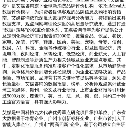
榜）是艾媒咨询旗下全球新消费品牌评价机构，依托iiMeval大
数据评价模型，为消费者提供客观的品牌信息及购物消费指
南。艾媒咨询依托深度大数据挖掘与分析能力，持续输出兼具
数据支撑、观点洞察与理论深度的高质量研究成果。通过打造
“数据+策略”的双重价值体系，艾媒咨询每年为客户提供公开
及定制化新经济前沿报告超2000份，覆盖食品、饮品、餐饮、
家电、家装、汽车、鞋服、医药、美妆、宠物、母婴、信创、
数娱、AI、科技、金融等传统核心行业，以及国潮经济、跨
境电商、夜间经济、冰雪经济、低空经济、商业航天、人工智
能、智能制造等新质生产力相关领域及新业态重点赛道。其
中，定制化报告服务精准对接客户个性化需求，从市场趋势研
判、竞争格局分析到增长路径规划，为企业在战略决策、产品
创新、市场拓展、品牌背书等关键环节提供科学依据，洞见增
长新坐标。艾媒咨询的数据报告、榜单、分析师观点累计被全
球主流媒体、期刊、论文及行业研报、上市企业财报等引用超
过5000万次，覆盖中、英、日、法、意、德、俄、阿约二十种
主流官方语言，具有强大影响力。
艾媒是中国科协九大代表优秀重点研究项目承担单位、广东省
大数据骨干培育企业、广州市创新标杆企业、广州市首批人工
智能入库企业、广州市“两高四新”企业。基于公司独立自主研