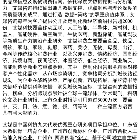
的品牌信息及购物消费指南。依托深度大数据挖掘与分析能
力，艾媒咨询持续输出兼具数据支撑、观点洞察与理论深度的
高质量研究成果。通过打造“数据+策略”的双重价值体系，艾
媒咨询每年为客户提供公开及定制化新经济前沿报告超2000
份。艾媒科技覆盖移动互联、人工智能、半导体、新材料、机
器人、智能硬件、航空航天、生物医药、新型储能、智能驾驶
等新质生产力前沿产业研究；艾媒消费主要覆盖食品、饮品、
餐饮、家电、家装、鞋服、医药、美妆、宠物、母婴、出行、
金融等传统核心消费行业，以及兴趣消费、情绪经济、国潮经
济、跨境电商、夜间经济、冰雪经济、低空经济、商业航天、
智能制造等新业态重点赛道。其中，定制化报告服务精准对接
客户个性化需求，从市场趋势研判、竞争格局分析到增长路径
规划，为企业在战略决策、产品创新、市场拓展、品牌背书等
关键环节提供科学依据，洞见增长新坐标。艾媒咨询的数据报
告、榜单、分析师观点累计被全球主流媒体、学术期刊、科研
论文及行业研报、上市企业财报等引用超过5000万次，覆盖
中、英、日、法、意、德、俄、阿等约二十种主流官方语言，
具有强大影响力。
艾媒是中国科协九大代表优秀重点研究项目承担单位、广东省
大数据骨干培育企业、广州市创新标杆企业、广州市首批人工
智能入库企业、广州市“两高四新”企业。基于公司独立自主研