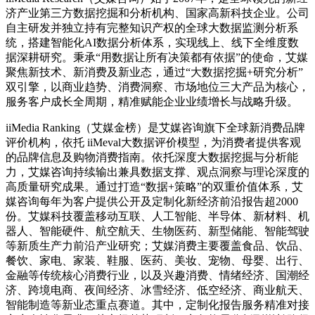
济产业第三方数据挖掘和分析机构、国家高新科技企业。公司
自主研发并独立持有完整知识产权的全球大数据监测分析系
统，搭建智能化AI数据分析体系，实现线上、线下全维度数
据深耕研究。秉承“用数据让所有决策都有依据”的使命，艾媒
聚焦新技术、新消费及新业态，通过“大数据挖掘+研究分析”
双引擎，以商业趋势、消费洞察、市场地位三大产品为核心，
服务客户成长全周期，精准赋能企业业绩增长与战略升级。
iiMedia Ranking（艾媒金榜）是艾媒咨询旗下全球新消费品牌
评价机构，依托 iiMeval大数据评价模型，为消费者提供客观
的品牌信息及购物消费指南。依托深度大数据挖掘与分析能
力，艾媒咨询持续输出兼具数据支撑、观点洞察与理论深度的
高质量研究成果。通过打造“数据+策略”的双重价值体系，艾
媒咨询每年为客户提供公开及定制化新经济前沿报告超2000
份。艾媒科技覆盖移动互联、人工智能、半导体、新材料、机
器人、智能硬件、航空航天、生物医药、新型储能、智能驾驶
等新质生产力前沿产业研究；艾媒消费主要覆盖食品、饮品、
餐饮、家电、家装、鞋服、医药、美妆、宠物、母婴、出行、
金融等传统核心消费行业，以及兴趣消费、情绪经济、国潮经
济、跨境电商、夜间经济、冰雪经济、低空经济、商业航天、
智能制造等新业态重点赛道。其中，定制化报告服务精准对接