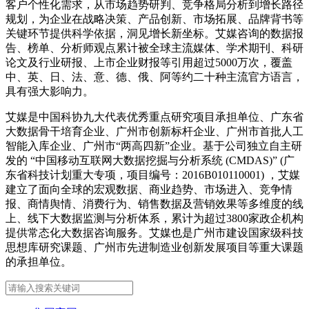
客户个性化需求，从市场趋势研判、竞争格局分析到增长路径
规划，为企业在战略决策、产品创新、市场拓展、品牌背书等
关键环节提供科学依据，洞见增长新坐标。艾媒咨询的数据报
告、榜单、分析师观点累计被全球主流媒体、学术期刊、科研
论文及行业研报、上市企业财报等引用超过5000万次，覆盖
中、英、日、法、意、德、俄、阿等约二十种主流官方语言，
具有强大影响力。
艾媒是中国科协九大代表优秀重点研究项目承担单位、广东省
大数据骨干培育企业、广州市创新标杆企业、广州市首批人工
智能入库企业、广州市“两高四新”企业。基于公司独立自主研
发的 “中国移动互联网大数据挖掘与分析系统 (CMDAS)” (广
东省科技计划重大专项，项目编号：2016B010110001) ，艾媒
建立了面向全球的宏观数据、商业趋势、市场进入、竞争情
报、商情舆情、消费行为、销售数据及营销效果等多维度的线
上、线下大数据监测与分析体系，累计为超过3800家政企机构
提供常态化大数据咨询服务。艾媒也是广州市建设国家级科技
思想库研究课题、广州市先进制造业创新发展项目等重大课题
的承担单位。