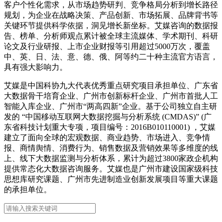
客户个性化需求，从市场趋势研判、竞争格局分析到增长路径
规划，为企业在战略决策、产品创新、市场拓展、品牌背书等
关键环节提供科学依据，洞见增长新坐标。艾媒咨询的数据报
告、榜单、分析师观点累计被全球主流媒体、学术期刊、科研
论文及行业研报、上市企业财报等引用超过5000万次，覆盖
中、英、日、法、意、德、俄、阿等约二十种主流官方语言，
具有强大影响力。
艾媒是中国科协九大代表优秀重点研究项目承担单位、广东省
大数据骨干培育企业、广州市创新标杆企业、广州市首批人工
智能入库企业、广州市“两高四新”企业。基于公司独立自主研
发的 “中国移动互联网大数据挖掘与分析系统 (CMDAS)” (广
东省科技计划重大专项，项目编号：2016B010110001) ，艾媒
建立了面向全球的宏观数据、商业趋势、市场进入、竞争情
报、商情舆情、消费行为、销售数据及营销效果等多维度的线
上、线下大数据监测与分析体系，累计为超过3800家政企机构
提供常态化大数据咨询服务。艾媒也是广州市建设国家级科技
思想库研究课题、广州市先进制造业创新发展项目等重大课题
的承担单位。