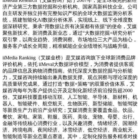
iiMedia Research（艾媒咨询）始于2007年，是全球领先的新经
济产业第三方数据挖掘和分析机构、国家高新科技企业。公司
自主研发并独立持有完整知识产权的全球大数据监测分析系
统，搭建智能化AI数据分析体系，实现线上、线下全维度数
据深耕研究。秉承“用数据让所有决策都有依据”的使命，艾媒
聚焦新技术、新消费及新业态，通过“大数据挖掘+研究分析”
双引擎，以商业趋势、消费洞察、市场地位三大产品为核心，
服务客户成长全周期，精准赋能企业业绩增长与战略升级。
iiMedia Ranking（艾媒金榜）是艾媒咨询旗下全球新消费品牌
评价机构，依托 iiMeval大数据评价模型，为消费者提供客观
的品牌信息及购物消费指南。依托深度大数据挖掘与分析能
力，艾媒咨询持续输出兼具数据支撑、观点洞察与理论深度的
高质量研究成果。通过打造“数据+策略”的双重价值体系，艾
媒咨询每年为客户提供公开及定制化新经济前沿报告超2000
份。艾媒科技覆盖移动互联、人工智能、半导体、新材料、机
器人、智能硬件、航空航天、生物医药、新型储能、智能驾驶
等新质生产力前沿产业研究；艾媒消费主要覆盖食品、饮品、
餐饮、家电、家装、鞋服、医药、美妆、宠物、母婴、出行、
金融等传统核心消费行业，以及兴趣消费、情绪经济、国潮经
济、跨境电商、夜间经济、冰雪经济、低空经济、商业航天、
智能制造等新业态重点赛道。其中，定制化报告服务精准对接