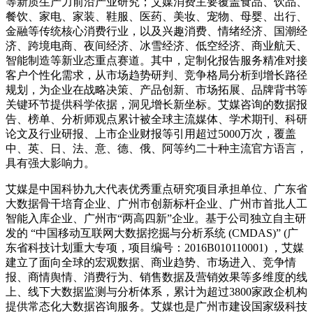
等新质生产力前沿产业研究；艾媒消费主要覆盖食品、饮品、
餐饮、家电、家装、鞋服、医药、美妆、宠物、母婴、出行、
金融等传统核心消费行业，以及兴趣消费、情绪经济、国潮经
济、跨境电商、夜间经济、冰雪经济、低空经济、商业航天、
智能制造等新业态重点赛道。其中，定制化报告服务精准对接
客户个性化需求，从市场趋势研判、竞争格局分析到增长路径
规划，为企业在战略决策、产品创新、市场拓展、品牌背书等
关键环节提供科学依据，洞见增长新坐标。艾媒咨询的数据报
告、榜单、分析师观点累计被全球主流媒体、学术期刊、科研
论文及行业研报、上市企业财报等引用超过5000万次，覆盖
中、英、日、法、意、德、俄、阿等约二十种主流官方语言，
具有强大影响力。
艾媒是中国科协九大代表优秀重点研究项目承担单位、广东省
大数据骨干培育企业、广州市创新标杆企业、广州市首批人工
智能入库企业、广州市“两高四新”企业。基于公司独立自主研
发的 “中国移动互联网大数据挖掘与分析系统 (CMDAS)” (广
东省科技计划重大专项，项目编号：2016B010110001) ，艾媒
建立了面向全球的宏观数据、商业趋势、市场进入、竞争情
报、商情舆情、消费行为、销售数据及营销效果等多维度的线
上、线下大数据监测与分析体系，累计为超过3800家政企机构
提供常态化大数据咨询服务。艾媒也是广州市建设国家级科技