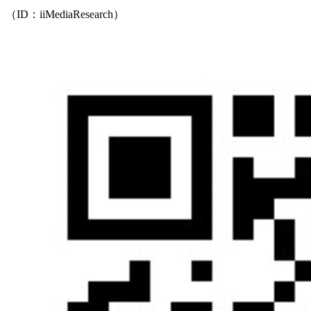
（ID：iiMediaResearch）