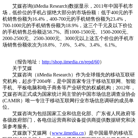
艾媒咨询(iiMedia Research)数据显示，2011年中国手机市
场，低价位的手机占据绝大部分的市场份额：低于400元的手
机销售份额为16.4%，400-700元的手机销售份额为23.4%，
700-1000元的手机销售份额为18.9%，这三个千元及以下价位
的手机销售总份额达58.7%。而1000-1500元、1500-2000元、
2000-2500元、2500-3000元、3000元以上这五个价位的手机市
场销售份额依次为18.8%、7.6%、5.4%、3.4%、6.1%。
（报告地址：
http://shop.iimedia.cn/repd/60
）
关于艾媒
艾媒咨询（iiMedia Research）作为全球领先的移动互联研
究机构，起步于2004年，是中国首家专注于移动互联网、智能
手机、平板电脑和电子商务等产业研究的权威机构；2012年，
艾媒咨询正式成为国家统计局主管的中国市场信息调查业协会
(CAMIR）唯一专注于移动互联网行业市场信息调研的成员单
位。
艾媒咨询为包括国家工业和信息化部、广东省人民政府等
各级政府部门，各电信运营商和设备提供商提供数据研究和决
策参考服务。
艾媒旗下艾媒网（
www.iimedia.cn
）是中国最早的移动互