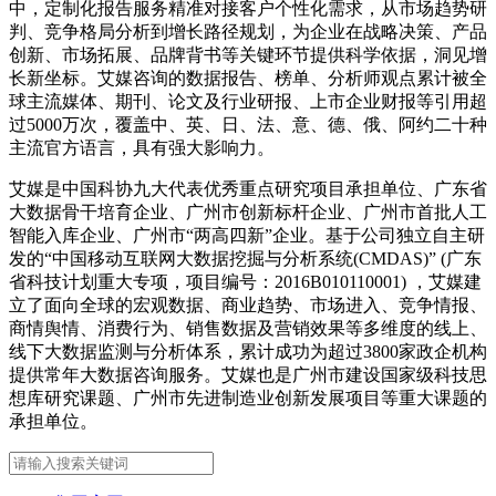
中，定制化报告服务精准对接客户个性化需求，从市场趋势研
判、竞争格局分析到增长路径规划，为企业在战略决策、产品
创新、市场拓展、品牌背书等关键环节提供科学依据，洞见增
长新坐标。艾媒咨询的数据报告、榜单、分析师观点累计被全
球主流媒体、期刊、论文及行业研报、上市企业财报等引用超
过5000万次，覆盖中、英、日、法、意、德、俄、阿约二十种
主流官方语言，具有强大影响力。
艾媒是中国科协九大代表优秀重点研究项目承担单位、广东省
大数据骨干培育企业、广州市创新标杆企业、广州市首批人工
智能入库企业、广州市“两高四新”企业。基于公司独立自主研
发的“中国移动互联网大数据挖掘与分析系统(CMDAS)” (广东
省科技计划重大专项，项目编号：2016B010110001) ，艾媒建
立了面向全球的宏观数据、商业趋势、市场进入、竞争情报、
商情舆情、消费行为、销售数据及营销效果等多维度的线上、
线下大数据监测与分析体系，累计成功为超过3800家政企机构
提供常年大数据咨询服务。艾媒也是广州市建设国家级科技思
想库研究课题、广州市先进制造业创新发展项目等重大课题的
承担单位。