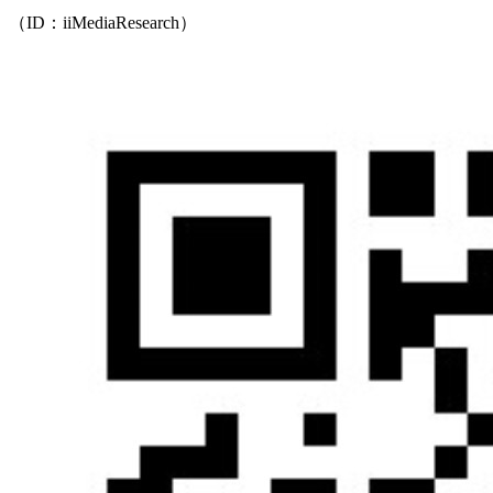
（ID：iiMediaResearch）