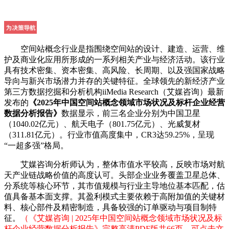
空间站概念行业是指围绕空间站的设计、建造、运营、维
护及商业化应用所形成的一系列相关产业与经济活动。该行业
具有技术密集、资本密集、高风险、长周期、以及强国家战略
导向与新兴市场潜力并存的关键特征。全球领先的新经济产业
第三方数据挖掘和分析机构iiMedia Research（艾媒咨询）最新
发布的
《2025年中国空间站概念领域市场状况及标杆企业经营
数据分析报告》
数据显示，前三名企业分别为中国卫星
（1040.02亿元）、航天电子（801.75亿元）、光威复材
（311.81亿元）。行业市值高度集中，CR3达59.25%，呈现
“一超多强”格局。
艾媒咨询分析师认为，整体市值水平较高，反映市场对航
天产业链战略价值的高度认可。头部企业业务覆盖卫星总体、
分系统等核心环节，其市值规模与行业主导地位基本匹配，估
值具备基本面支撑。其盈利模式主要依赖于高附加值的关键材
料、核心部件及精密制造，具备较强的订单驱动与项目制特
征。
（《艾媒咨询 | 2025年中国空间站概念领域市场状况及标
杆企业经营数据分析报告》完整高清PDF版共66页，可点击文