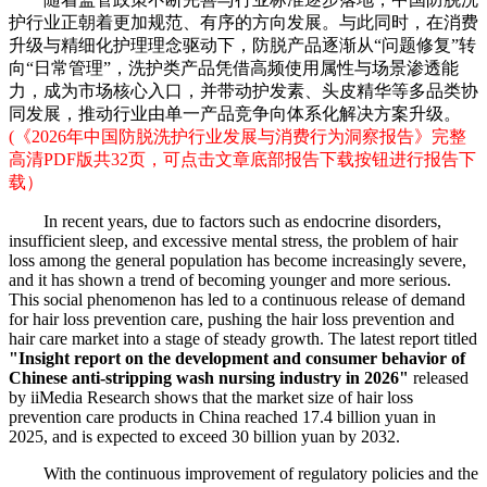
护行业正朝着更加规范、有序的方向发展。与此同时，在消费
升级与精细化护理理念驱动下，防脱产品逐渐从“问题修复”转
向“日常管理”，洗护类产品凭借高频使用属性与场景渗透能
力，成为市场核心入口，并带动护发素、头皮精华等多品类协
同发展，推动行业由单一产品竞争向体系化解决方案升级。
(《2026年中国防脱洗护行业发展与消费行为洞察报告》完整
高清PDF版共32页，可点击文章底部报告下载按钮进行报告下
载）
In recent years, due to factors such as endocrine disorders,
insufficient sleep, and excessive mental stress, the problem of hair
loss among the general population has become increasingly severe,
and it has shown a trend of becoming younger and more serious.
This social phenomenon has led to a continuous release of demand
for hair loss prevention care, pushing the hair loss prevention and
hair care market into a stage of steady growth. The latest report titled
"Insight report on the development and consumer behavior of
Chinese anti-stripping wash nursing industry in 2026"
released
by iiMedia Research shows that the market size of hair loss
prevention care products in China reached 17.4 billion yuan in
2025, and is expected to exceed 30 billion yuan by 2032.
With the continuous improvement of regulatory policies and the