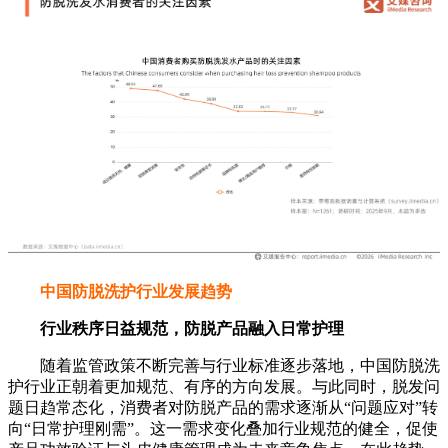
中国防脱洗护行业发展趋势
行业秩序日益规范，防脱产品融入日常护理
随着监管政策不断完善与行业标准逐步落地，中国防脱洗
护行业正朝着更加规范、有序的方向发展。与此同时，脱发问
题日趋常态化，消费者对防脱产品的需求逐渐从“问题应对”转
向“日常护理刚需”。这一需求变化叠加行业规范的健全，促使
产品功效验证与头皮健康管理成为未来竞争焦点。在此趋势
下，防脱品类有望进一步融入消费者日常护理流程，成为基础
洗护的重要组成部分。
需求精细化，防脱护理迈入体系化时代
iiMedia Research（艾媒咨询）数据显示，除洗发水外，洗
护消费者还偏爱搭配使用护发素（50.86%）、护发精油
（41.31%）、头皮精华（32.68%）等产品。随着消费者对头
皮健康与防脱护理的认知不断深化，防脱产品正从单一的洗发
水形态，向“洗护+精华+头皮护理”等多品类组合拓展，其中头
皮精华、护发精油等品类的增速尤为突出，推动行业从单品竞
争走向体系化护理。