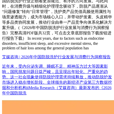
国防脱洗护行业正朝着更加规范、有序的方向发展。与此同
时，在消费升级与精细化护理理念驱动下，防脱产品逐渐从
“问题修复”转向“日常管理”，洗护类产品凭借高频使用属性与
场景渗透能力，成为市场核心入口，并带动护发素、头皮精华
等多品类协同发展，推动行业由单一产品竞争向体系化解决方
案升级。(《2026年中国防脱洗护行业发展与消费行为洞察报
告》完整高清PDF版共32页，可点击文章底部报告下载按钮进
行报告下载） In recent years, due to factors such as endocrine
disorders, insufficient sleep, and excessive mental stress, the
problem of hair loss among the general population has
艾媒咨询 | 2026年中国防脱洗护行业发展与消费行为洞察报告
近年来，受内分泌失调、睡眠不足、精神压力过大等因素影
响，国民脱发问题日益严峻，且呈现出年轻化、严重化的趋
势。这一社会现象使得防脱护理需求持续释放，推动防脱护发
市场进入稳步增长阶段。全球领先的新经济产业第三方数据挖
掘和分析机构iiMedia Research（艾媒咨询）最新发布的《2026
年中国防脱洗