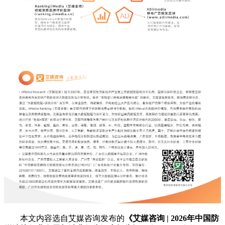
本文内容选自艾媒咨询发布的
《艾媒咨询 | 2026年中国防
脱洗护行业发展与消费行为洞察报告》
，完整版报告共
32页
，
艾媒智库会员点击
文末下方链接
可直达完整版报告。
艾媒咨询 | 2026年中国防脱洗护行业发展与消费行为洞察报告
近年来，受内分泌失调、睡眠不足、精神压力过大等因素影
响，国民脱发问题日益严峻，且呈现出年轻化、严重化的趋
势。这一社会现象使得防脱护理需求持续释放，推动防脱护发
市场进入稳步增长阶段。全球领先的新经济产业第三方数据挖
掘和分析机构iiMedia Research（艾媒咨询）最新发布的《2026
年中国防脱洗