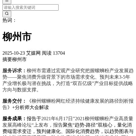
热词：
柳州市
2025-10-23
艾媒网
阅读 13704
摘要
柳州市
服务诉求：
柳州市需通过宏观产业研究把握螺蛳粉产业发展趋
势——聚焦消费升级背景下的市场需求变化、预判未来3-5年
产业增长极与潜在挑战，为打造“双百亿级”产业目标提供战略
方向与数据支撑。
服务交付：
《
柳州螺蛳粉网红经济持续健康发展的路径剖析报
告
》+分析师大会解读
服务成果：
报告于
2021年6月17日”2021柳州螺蛳粉产业高质量
发展高峰论坛“上发布，报告
聚焦“趋势-路径”双核心，量化消
费端需求变迁，预判健康化、国际化消费趋势，以趋势图表与