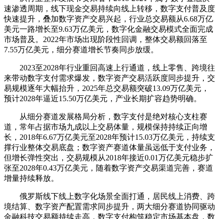
速渗透周期，线下现金交易持续向线上转移，数字支付普及度
快速提升，叠加数字资产交易兴起，行业总交易额从6.68万亿
美元一路增长至9.63万亿美元，数字化金融交易模式全面完成
市场普及。2022年市场出现阶段性回调，整体交易额回落至
7.55万亿美元，细分赛道增长节奏同步放缓。
2023至2028年行业重回高速上行通道，线上零售、跨境往
来带动数字支付需求爆发，数字资产交易活跃度同步提升，交
易规模逐年大幅抬升，2025年总交易额突破13.09万亿美元，
预计2028年逼近15.50万亿美元，产业长期扩容趋势明确。
从细分赛道发展格局分析，数字支付是绝对核心支柱赛
道，常年占据市场九成以上交易体量，规模保持持续正向增
长，2018年6.67万亿美元至2028年预计15.03万亿美元，持续支
撑行业整体交易底盘；数字资产赛道体量虽远低于支付业务，
但增长弹性突出，交易规模从2018年接近0.01万亿美元稳步扩
张至2028年0.43万亿美元，随着数字资产交易渠道完善，赛道
增量持续释放。
俄罗斯线下线上数字化场景全面打通，居民线上消费、跨
境结算、数字资产配置需求同步提升，两大细分赛道协同驱动
金融科技交易额持续走高，数字支付构筑稳定市场基本盘，数