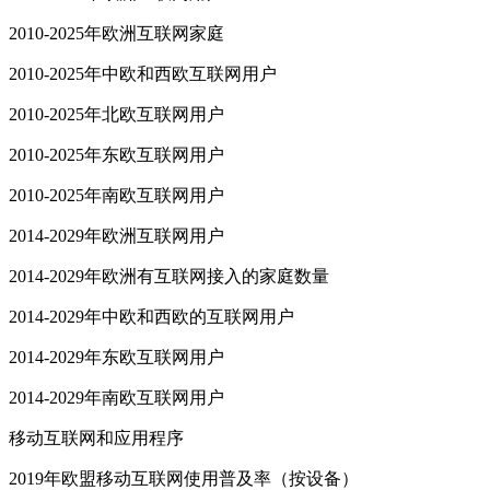
2010-2025年欧洲互联网家庭
2010-2025年中欧和西欧互联网用户
2010-2025年北欧互联网用户
2010-2025年东欧互联网用户
2010-2025年南欧互联网用户
2014-2029年欧洲互联网用户
2014-2029年欧洲有互联网接入的家庭数量
2014-2029年中欧和西欧的互联网用户
2014-2029年东欧互联网用户
2014-2029年南欧互联网用户
移动互联网和应用程序
2019年欧盟移动互联网使用普及率（按设备）