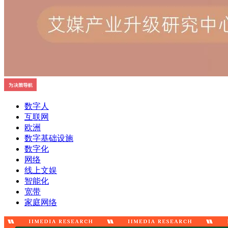
数字人
互联网
欧洲
数字基础设施
数字化
网络
线上文娱
智能化
宽带
家庭网络