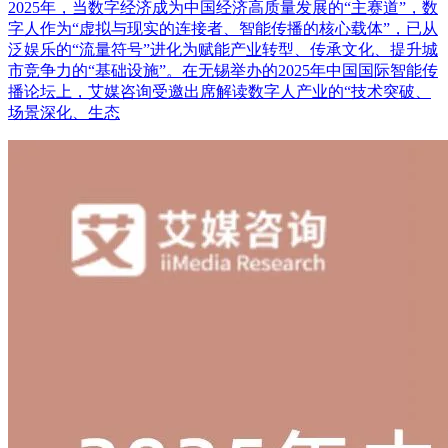
2025年，当数字经济成为中国经济高质量发展的“主赛道”，数
字人作为“虚拟与现实的连接者、智能传播的核心载体”，已从
泛娱乐的“流量符号”进化为赋能产业转型、传承文化、提升城
市竞争力的“基础设施”。在无锡举办的2025年中国国际智能传
播论坛上，艾媒咨询受邀出席解读数字人产业的“技术突破、
场景深化、生态