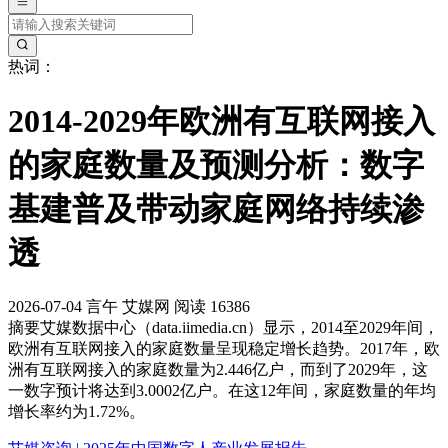
热词：
2014-2029年欧洲有互联网接入
的家庭数量及预测分析：数字
基建普及带动家庭网络持续渗
透
2026-07-04
言午
艾媒网
阅读 16386
摘要
艾媒数据中心（data.iimedia.cn）显示，2014至2029年间，
欧洲有互联网接入的家庭数量呈现稳定增长趋势。2017年，欧
洲有互联网接入的家庭数量为2.446亿户，而到了2029年，这
一数字预计将达到3.0002亿户。在这12年间，家庭数量的年均
增长率约为1.72%。