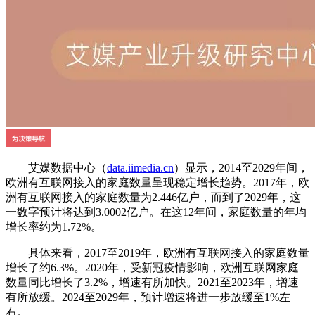
艾媒数据中心（
data.iimedia.cn
）显示，2014至2029年间，
欧洲有互联网接入的家庭数量呈现稳定增长趋势。2017年，欧
洲有互联网接入的家庭数量为2.446亿户，而到了2029年，这
一数字预计将达到3.0002亿户。在这12年间，家庭数量的年均
增长率约为1.72%。
具体来看，2017至2019年，欧洲有互联网接入的家庭数量
增长了约6.3%。2020年，受新冠疫情影响，欧洲互联网家庭
数量同比增长了3.2%，增速有所加快。2021至2023年，增速
有所放缓。2024至2029年，预计增速将进一步放缓至1%左
右。