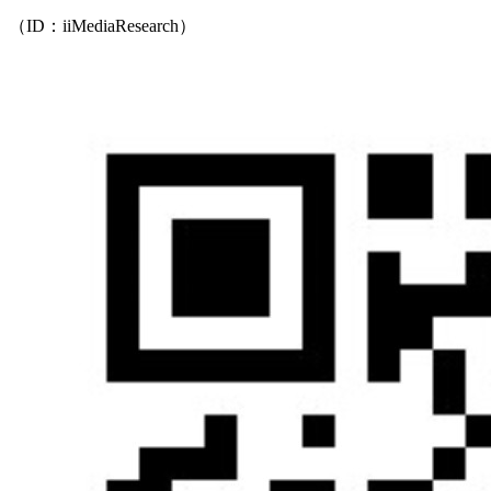
（ID：iiMediaResearch）