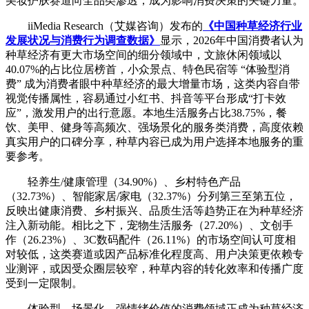
美妆护肤赛道向全品类渗透，成为影响消费决策的关键力量。
iiMedia Research（艾媒咨询）发布的
《中国种草经济行业
发展状况与消费行为调查数据》
显示，2026年中国消费者认为
种草经济有更大市场空间的细分领域中，文旅休闲领域以
40.07%的占比位居榜首，小众景点、特色民宿等 “体验型消
费” 成为消费者眼中种草经济的最大增量市场，这类内容自带
视觉传播属性，容易通过小红书、抖音等平台形成“打卡效
应”，激发用户的出行意愿。本地生活服务占比38.75%，餐
饮、美甲、健身等高频次、强场景化的服务类消费，高度依赖
真实用户的口碑分享，种草内容已成为用户选择本地服务的重
要参考。
轻养生/健康管理（34.90%）、乡村特色产品
（32.73%）、智能家居/家电（32.37%）分列第三至第五位，
反映出健康消费、乡村振兴、品质生活等趋势正在为种草经济
注入新动能。相比之下，宠物生活服务（27.20%）、文创手
作（26.23%）、3C数码配件（26.11%）的市场空间认可度相
对较低，这类赛道或因产品标准化程度高、用户决策更依赖专
业测评，或因受众圈层较窄，种草内容的转化效率和传播广度
受到一定限制。
体验型、场景化、强情绪价值的消费领域正成为种草经济