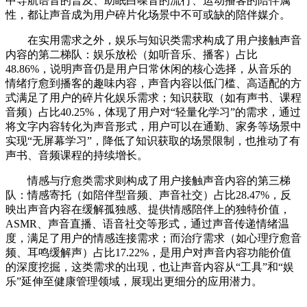
中导航语音的普及、助眠白噪音的流行、运动播客的陪伴属
性，都让声音成为用户碎片化场景中不可或缺的陪伴媒介。
在实用需求之外，娱乐与知识类需求构成了用户接触声音
内容的第二梯队：娱乐放松（如听音乐、播客）占比
48.86%，说明声音仍是用户日常休闲的核心选择，从音乐的
情绪疗愈到播客的趣味内容，声音内容以低门槛、高适配的方
式满足了用户的碎片化娱乐需求；知识获取（如有声书、课程
音频）占比40.25%，体现了用户对“轻量化学习”的需求，通过
将文字内容转化为声音形式，用户可以在通勤、家务等场景中
实现“无屏幕学习”，降低了知识获取的场景限制，也推动了有
声书、音频课程的持续增长。
情感与疗愈类需求则构成了用户接触声音内容的第三梯
队：情感寄托（如陪伴型音频、声音社交）占比28.47%，反
映出声音内容在缓解孤独感、提供情感陪伴上的独特价值，
ASMR、声音直播、语音社交等形式，通过声音传递情绪温
度，满足了用户的情感连接需求；而治疗需求（如心理疗愈音
频、耳鸣缓解声）占比17.22%，是用户对声音内容功能价值
的深度挖掘，这类需求的出现，也让声音内容从“工具”和“娱
乐”延伸至健康管理领域，展现出更细分的应用潜力。