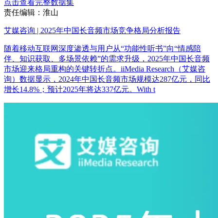
点击查看完整数据集
责任编辑：淮山
艾媒咨询 | 2025年中国长音频市场竞争格局分析报告
随着移动互联网深度渗透与用户从“功能性听书”向“情感陪
伴、知识获取、多场景依赖”的需求升级，2025年中国长音频
市场迎来格局重构的关键转折点。iiMedia Research（艾媒咨
询）数据显示，2024年中国长音频市场规模达287亿元，同比
增长14.8%；预计2025年将达337亿元。With t