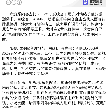
疗愈系内容占比39.37%，反映当下用户对情绪价值的强
烈需求。白噪音、ASMR、助眠音乐等内容直击当代人面临的
睡眠障碍、注意力分散等痛点，成为用户调节情绪、构建“专
属安静空间”的重要工具。尤其在Z世代群体中，这类内容已
从“辅助睡眠”延伸至学习、工作场景的背景音，形成使用习
惯。
影视/动漫配音片段与广播剧、有声书分别以35.85%和
35.68%的占比位居第三、四位，IP内容向音频场景延伸。影视
IP的音频片段化传播，既满足用户对经典内容的怀旧需求，又
降低内容消费门槛；有声书凭借“解放双眼”的优势，成为小
说、历史、社科类内容的重要传播载体，尤其在通勤、运动等
场景中，替代传统文字阅读。
流行音乐、短视频/短剧配音、知识付费课程等内容占比
均超20%，多元并存。短视频/短剧配音内容的崛起与短视频
平台普及密切相关，用户对剧情的碎片化收听需求推动了这类
内容的快速增长；知识付费课程延续了用户对自我提升的重
视，职场技能、语言学习等内容成为用户利用碎片时间“充电”
的重要选择。