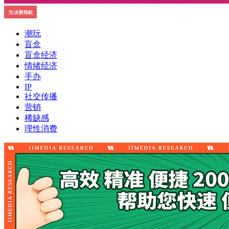
潮玩
盲盒
盲盒经济
情绪经济
手办
IP
社交传播
营销
稀缺感
理性消费