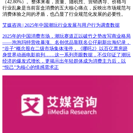
（42.80%）。整体来看，质量、随机性、营销诱导、价格与
行业乱象是当前盲盒消费的五大核心痛点，反映出市场规范与
消费体验之间的矛盾，也凸显了行业规范化发展的必要性。
艾媒咨询 | 2025年中国潮玩行业发展与用户行为调查数据
2025年的中国消费市场，潮玩赛道正以破竹之势改写商业格局
——泡泡玛特营收暴涨、名创优品靠联名公仔刷新出海纪录，
“谷子”概念股在二级市场集体涨停，《哪吒2》以百亿票房跻
身世界动画电影前列……这一系列亮眼数据，不仅印证了潮玩
经济的爆发式增长，更揭示出年轻群体成为消费主力后，以
“悦己”为核心的情感需求正