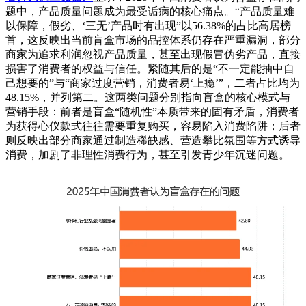
题中，产品质量问题成为最受诟病的核心痛点。“产品质量难
以保障，假劣、‘三无’产品时有出现”以56.38%的占比高居榜
首，这反映出当前盲盒市场的品控体系仍存在严重漏洞，部分
商家为追求利润忽视产品质量，甚至出现假冒伪劣产品，直接
损害了消费者的权益与信任。紧随其后的是“不一定能抽中自
己想要的”与“商家过度营销，消费者易‘上瘾’”，二者占比均为
48.15%，并列第二。这两类问题分别指向盲盒的核心模式与
营销手段：前者是盲盒“随机性”本质带来的固有矛盾，消费者
为获得心仪款式往往需要重复购买，容易陷入消费陷阱；后者
则反映出部分商家通过制造稀缺感、营造攀比氛围等方式诱导
消费，加剧了非理性消费行为，甚至引发青少年沉迷问题。