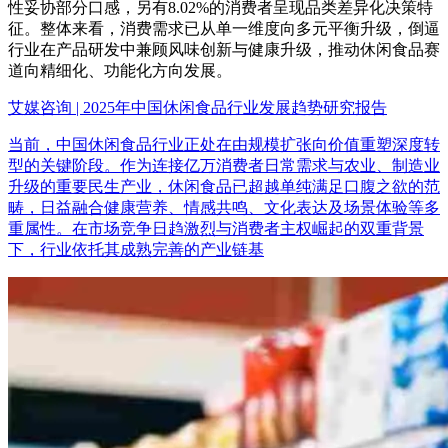
性妥协部分口感，另有8.02%的消费者呈现品类差异化决策特
征。整体来看，消费需求已从单一维度向多元平衡升级，倒逼
行业在产品研发中兼顾风味创新与健康升级，推动休闲食品赛
道向精细化、功能化方向发展。
艾媒咨询 | 2025年中国休闲食品行业发展趋势研究报告
当前，中国休闲食品行业正处在由规模扩张向价值重塑深度转
型的关键阶段。作为连接亿万消费者日常需求与农业、制造业
升级的重要民生产业，休闲食品已超越单纯满足口腹之欲的范
畴，日益融合健康营养、情感共鸣、文化表达及场景体验等多
重属性。在市场竞争日趋激烈与消费者主权崛起的双重背景
下，行业依托其成熟完善的产业链基