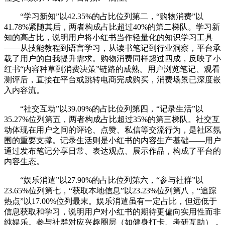
“学习新知”以42.35%的占比位列第二，“购物消费”以
41.78%紧随其后，两者构成占比超过40%的第二梯队。学习新
知的高占比，说明用户将小红书当作轻量化的知识学习工具
——从技能教程到语言学习，从读书笔记到行业洞察，平台承
载了用户的自我提升需求。购物消费同样超过四成，反映了小
红书“内容种草到消费决策”链路的成熟。用户浏览笔记、观看
测评后，直接在平台或跳转电商完成购买，消费场景已深度嵌
入内容流。
“社交互动”以39.09%的占比位列第四，“记录生活”以
35.27%位列第五，两者构成占比超过35%的第三梯队。社交互
动体现在用户之间的评论、点赞、私信等交流行为，是社区氛
围的重要支撑。记录生活则是小红书的内容生产基础——用户
通过发布笔记分享日常、表达观点、展示作品，构成了平台的
内容生态。
“娱乐消遣”以27.90%的占比位列第六，“参与社群”以
23.65%位列第七，“获取本地信息”以23.23%位列第八，“追踪
热点”以17.00%位列最末。娱乐消遣虽有一定占比，但远低于
信息获取和学习，说明用户对小红书的期待更偏向实用性而非
纯娱乐。参与社群对应兴趣圈层（如健身打卡、考研互助），