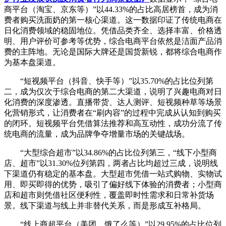
商平台（淘宝、京东等）”以44.33%的占比高居榜首，成为消
费者购买洗面奶的第一核心渠道。这一数据印证了传统电商在
日化消费领域的稳固地位。凭借品类齐全、选择丰富、价格透
明、用户评价可参考等优势，综合电商平台依然是洁面产品消
费的主阵地。无论是国际大牌还是国货新锐，都将综合电商作
为基本盘渠道。
“短视频平台（抖音、快手等）”以35.70%的占比位列第
二，成为仅次于综合电商的第二大渠道，说明了兴趣电商对日
化消费的深度渗透。直播带货、达人测评、短视频种草等场景
化营销形式，让消费者在“刷内容”的过程中完成从认知到购买
的闭环。短视频平台凭借算法推荐和高互动性，成功分流了传
统电商的流量，成为品牌争夺增量市场的关键战场。
“大型综合超市”以34.86%的占比位列第三，“线下小型商
店、超市”以31.30%位列第四，两者占比均超过三成，说明线
下渠道仍有稳定的基本盘。大型超市凭借一站式购物、实物试
用、即买即得的优势，吸引了偏好线下体验的消费者；小型商
店和超市则凭借社区便利性，覆盖即时性需求和日常补货场
景。线下渠道与线上并非替代关系，而是形成互补格局。
“线上商超平台（美团、饿了么等）”以29.95%的占比位列