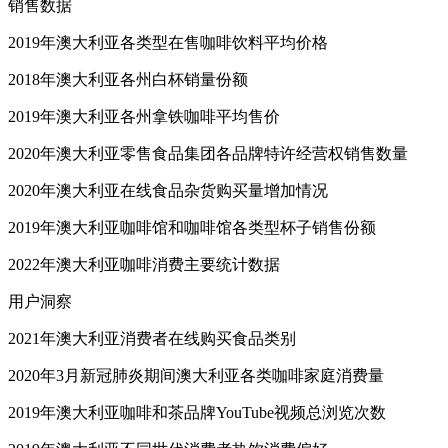
销售数据
2019年澳大利亚各类型在售咖啡饮料平均价格
2018年澳大利亚各州白杯销量份额
2019年澳大利亚各州拿铁咖啡平均售价
2020年澳大利亚零售食品集团各品牌特许经营权销售数量
2020年澳大利亚在线食品杂货购买量增加情况
2019年澳大利亚咖啡馆和咖啡馆各类型杯子销售份额
2022年澳大利亚咖啡消费主要统计数据
用户洞察
2021年澳大利亚消费者在线购买食品类别
2020年3月新冠肺炎期间澳大利亚各类咖啡家庭消费量
2019年澳大利亚咖啡和茶品牌YouTube视频总浏览次数