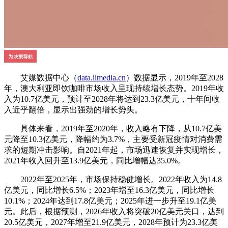
艾媒数据中心（
data.iimedia.cn
）数据显示，2019年至2028
年，澳大利亚即饮咖啡市场收入呈现持续增长态势。2019年收
入为10.7亿美元，预计至2028年将达到23.3亿美元，十年间收
入近乎翻倍，显示出强劲的增长势头。
具体来看，2019年至2020年，收入略有下降，从10.7亿美
元降至10.3亿美元，降幅约为3.7%，主要受新冠疫情对消费需
求的短期冲击影响。自2021年起，市场迅速恢复并实现增长，
2021年收入回升至13.9亿美元，同比增幅达35.0%。
2022年至2025年，市场保持稳健增长。2022年收入为14.8
亿美元，同比增长6.5%；2023年增至16.3亿美元，同比增长
10.1%；2024年达到17.8亿美元；2025年进一步升至19.1亿美
元。此后，根据预测，2026年收入将突破20亿美元关口，达到
20.5亿美元，2027年增至21.9亿美元，2028年预计为23.3亿美