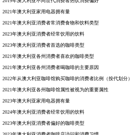
2019年澳大利亚不同世代消费者热饮消费偏好
2021年澳大利亚家用电器拥有量
2021年澳大利亚消费者常消费食物和饮料类型
2023年澳大利亚消费者经常饮用的饮料
2023年澳大利亚消费者首选的咖啡类型
2021年澳大利亚各州消费者喜欢的咖啡类型
2021年澳大利亚各州消费者喝咖啡的主要原因
2022年从澳大利亚咖啡馆购买咖啡的消费者比例（按代划分）
2021年澳大利亚各州咖啡馆属性被视为的重要属性
2023年澳大利亚家用电器拥有量
2024年澳大利亚消费者经常饮用的饮料
2023年澳大利亚消费者偏好的咖啡类型
2023年澳大利亚消费者咖啡店访问和消费习惯