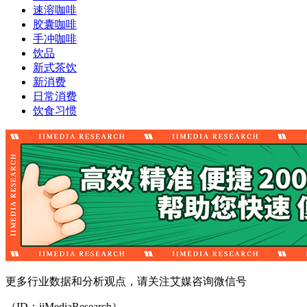
速溶咖啡
胶囊咖啡
手冲咖啡
饮品
新式茶饮
新消费
日常消费
饮食习惯
更多行业数据和分析观点，请关注艾媒咨询微信号
（ID：iiMediaResearch）