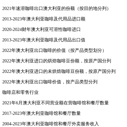
2021年速溶咖啡出口澳大利亚的份额（按目的地分列）
2013-2023年澳大利亚咖啡及代用品进口额
2020-2024财年澳大利亚可溶性咖啡进口
2013-2023年澳大利亚咖啡及代用品出口值
2022年澳大利亚出口咖啡的价值（按产品类型划分）
2022年澳大利亚进口的烘焙咖啡豆份额，按原产国分列
2022年澳大利亚进口的未烘焙咖啡豆份额，按原产国分列
2022年澳大利亚出口咖啡价值，按产品类型分列
咖啡店和零售行业
2021年6月澳大利亚不同营业额在营咖啡馆和餐厅数量
2017-2023年澳大利亚咖啡馆和餐厅数量
2004-2023年澳大利亚咖啡馆和餐厅外卖服务收入