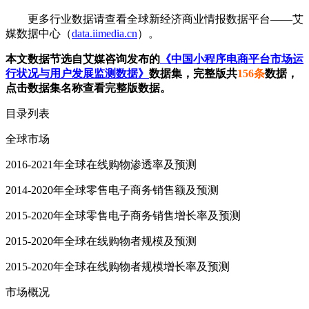
更多行业数据请查看全球新经济商业情报数据平台——艾
媒数据中心（
data.iimedia.cn
）。
本文数据节选自艾媒咨询发布的
《中国小程序电商平台市场运
行状况与用户发展监测数据》
数据集，完整版共
156条
数据，
点击数据集名称查看完整版数据。
目录列表
全球市场
2016-2021年全球在线购物渗透率及预测
2014-2020年全球零售电子商务销售额及预测
2015-2020年全球零售电子商务销售增长率及预测
2015-2020年全球在线购物者规模及预测
2015-2020年全球在线购物者规模增长率及预测
市场概况