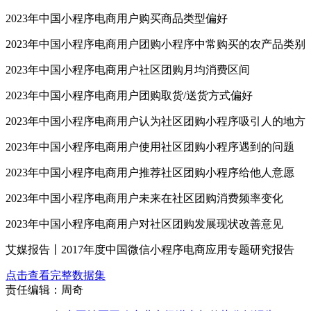
2023年中国小程序电商用户购买商品类型偏好
2023年中国小程序电商用户团购小程序中常购买的农产品类别
2023年中国小程序电商用户社区团购月均消费区间
2023年中国小程序电商用户团购取货/送货方式偏好
2023年中国小程序电商用户认为社区团购小程序吸引人的地方
2023年中国小程序电商用户使用社区团购小程序遇到的问题
2023年中国小程序电商用户推荐社区团购小程序给他人意愿
2023年中国小程序电商用户未来在社区团购消费频率变化
2023年中国小程序电商用户对社区团购发展现状改善意见
艾媒报告丨2017年度中国微信小程序电商应用专题研究报告
点击查看完整数据集
责任编辑：周奇