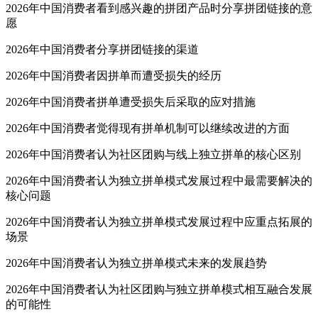
2026年中国消费者看到感兴趣的拼团产品时分享拼团链接的意
愿
2026年中国消费者分享拼团链接的渠道
2026年中国消费者因拼单而遭受损失的经历
2026年中国消费者拼单遭受损失后采取的应对措施
2026年中国消费者觉得现有拼单机制可以继续改进的方面
2026年中国消费者认为社区团购与线上独立拼单的核心区别
2026年中国消费者认为独立拼单模式发展过程中最需要解决的
核心问题
2026年中国消费者认为独立拼单模式发展过程中应重点拓展的
场景
2026年中国消费者认为独立拼单模式未来的发展趋势
2026年中国消费者认为社区团购与独立拼单模式相互融合发展
的可能性