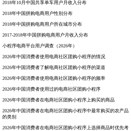
2018年10月中国共享单车用户月收入分布
2018年中国拼购电商用户性别分布
2018年中国拼购电商用户所在城市分布
2017-2018年中国拼购电商用户月收入分布
小程序电商平台用户调查（2026年）
2026年中国消费者使用电商社区团购小程序的情况
2026年中国消费者了解电商社区团购小程序的渠道
2026年中国消费者使用电商社区团购小程序的频率
2026年中国消费者使用过的电商社区团购小程序
2026年中国消费者在电商社区团购小程序上购买的商品
2026年中国消费者在电商社区团购小程序中最常购买的农产品
的类别
2026年中国消费者在电商社区团购小程序上选择商品时优先考