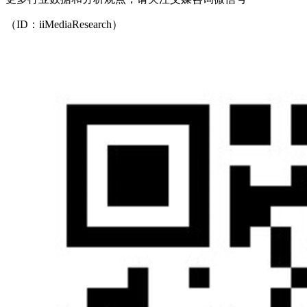
（ID：iiMediaResearch）