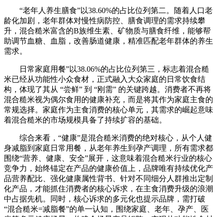
“老年人养生膳食”以38.60%的占比位列第二。随着人口老
龄化加剧，老年群体对慢性病防控、膳食调理的需求持续攀
升，混合糙米富含的B族维生素、矿物质与膳食纤维，能够帮
助调节血糖、血脂，改善肠道健康，精准匹配老年群体的养生
需求。
日常家庭用餐”以38.06%的占比位列第三，标志着混合糙
米已经从功能性小众食材，正式融入大众家庭的日常饮食结
构，体现了其从 “尝鲜” 到 “刚需” 的关键跨越。消费者不再将
混合糙米视为偶尔食用的健康补充，而是将其作为家庭主食的
常规选择。家庭作为主食消费的核心单元，其需求的崛起意味
着混合糙米的市场规模具备了持续扩容的基础。
综合来看，“健康”是混合糙米消费的绝对核心，从个人健
身减脂到家庭日常用餐，从老年养生到孕产调理，所有需求都
围绕“营养、健康、安全”展开，这意味着混合糙米行业的核心
竞争力，始终锚定在产品的健康价值上，品牌唯有持续优化产
品营养配比、强化健康属性背书、针对不同细分人群推出定制
化产品，才能抓住消费者的核心诉求，在主食消费升级的浪潮
中占据先机。同时，核心诉求的多元化也提示品牌，需打破
“混合糙米=减脂餐”的单一认知，围绕家庭、老年、孕产、医