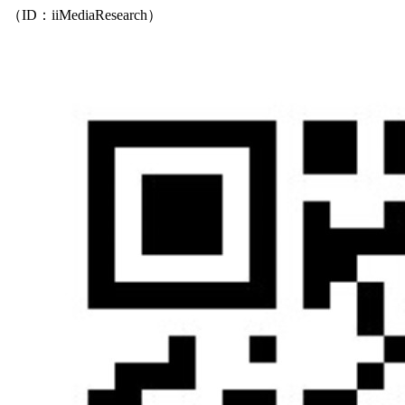
（ID：iiMediaResearch）