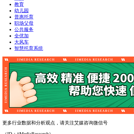
教育
幼儿园
普惠托育
职场父母
公共服务
全优加
大风车
智慧托育系统
更多行业数据和分析观点，请关注艾媒咨询微信号
（ID：iiMediaResearch）