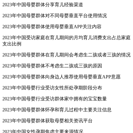
2023年中国母婴群体分享育儿经验渠道
2023年中国母婴群体对不同母婴垂直平台使用情况
2023年中国母婴群体使用母婴垂直APP关注内容
2023年中国受访家庭在育儿期间的月均育儿消费支出占总家庭
支出比例
2023年中国母婴群体在育儿期间会考虑生二孩或者三孩的情况
2023年中国母婴群体不考虑生二孩或三孩的原因
2023年中国母婴群体向身边人推荐使用母婴垂直APP意愿
2023年中国母婴行业受访女性所处孕期阶段分布
2023年中国母婴行业受访群体家中拥有的宝宝数量
2023年中国母婴群体怀孕和育儿过程中主要关注信息
2023年中国母婴群体获取母婴相关资讯平台
2023年中国女性孕期焦虑主要来源情况