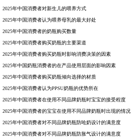
2025年中国消费者对新生儿的喂养方式
2025年中国消费者认为喂养母乳的最大好处
2025年中国消费者的奶瓶购买数量
2025年中国消费者购买奶瓶的主要渠道
2025年中国消费者购买奶瓶时影响消费决策的因素
2025年中国奶瓶消费者的在产品使用层面的影响因素
2025年中国消费者购买奶瓶倾向选择的材质
2025年中国消费者认为PPSU奶瓶的优势所在
2025年中国消费者在使用不同品牌奶瓶时宝宝的接受程度
2025年中国消费者的宝宝在使用不同品牌奶瓶时出现的情况
2025年中国消费者对不同品牌奶瓶防呛奶设计的满意度
2025年中国消费者对不同品牌奶瓶防胀气设计的满意度