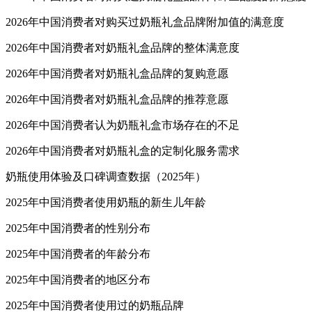
2026年中国消费者对购买过奶瓶礼盒品牌附加值的满意度
2026年中国消费者对奶瓶礼盒品牌的整体满意度
2026年中国消费者对奶瓶礼盒品牌的复购意愿
2026年中国消费者对奶瓶礼盒品牌的推荐意愿
2026年中国消费者认为奶瓶礼盒市场存在的不足
2026年中国消费者对奶瓶礼盒的定制化服务需求
奶瓶使用体验及口碑调查数据（2025年）
2025年中国消费者使用奶瓶的新生儿年龄
2025年中国消费者的性别分布
2025年中国消费者的年龄分布
2025年中国消费者的地区分布
2025年中国消费者使用过的奶瓶品牌