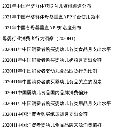
2021年中国母婴群体获取育儿资讯渠道分布
2021年中国母婴群体母婴垂直APP平台使用频率
2021年中国各母婴垂直APP知名度分布
母婴行业消费者行为洞察（2020H1)
2020H1年中国消费者购买婴幼儿各类食品月支出水平
2020H1年中国消费者购买婴幼儿奶粉月支出金额
2020H1年中国消费者婴幼儿食品囤货行为比例
2020H1年中国消费者购买婴幼儿食品关注的因素
2020H1中国婴幼儿食品国内品牌消费偏好
2020H1年中国消费者购买婴幼儿各类用品月支出水平
2020H1中国消费者购买纸尿裤月支出金额
2020H1中国消费者婴幼儿食品品牌来源消费偏好