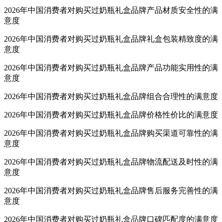
2026年中国消费者对购买过奶瓶礼盒品牌产品材质安全性的满
意度
2026年中国消费者对购买过奶瓶礼盒品牌礼盒包装精致度的满
意度
2026年中国消费者对购买过奶瓶礼盒品牌产品功能实用性的满
意度
2026年中国消费者对购买过奶瓶礼盒品牌组合合理性的满意度
2026年中国消费者对购买过奶瓶礼盒品牌价格性价比的满意度
2026年中国消费者对购买过奶瓶礼盒品牌购买渠道可靠性的满
意度
2026年中国消费者对购买过奶瓶礼盒品牌物流配送及时性的满
意度
2026年中国消费者对购买过奶瓶礼盒品牌售后服务完善性的满
意度
2026年中国消费者对购买过奶瓶礼盒品牌口碑匹配度的满意度