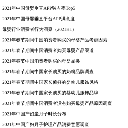
2021年中国母婴垂直APP独占率Top5
2021年中国母婴垂直平台APP满意度
母婴行业消费者行为洞察（2021H1）
2021年春节期间中国消费者购买的母婴产品考虑因素
2021年春节期间中国消费者购买母婴产品渠道
2021年春节中国消费者购买的母婴品类
2021年春节期间中国家长购买的奶粉品牌调查
2021年春节期间中国家长偏好的婴幼儿服饰风格
2021年春节期间中国家长购买的婴幼儿服饰品牌
2021年春节期间中国消费者没有购买母婴产品原因调查
2021年中国产妇坐月子时长分布
2021年中国产妇月子护理产品消费意愿调查