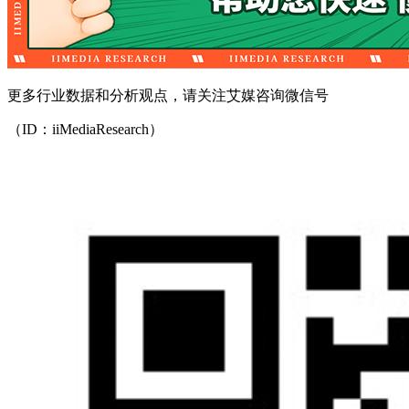
更多行业数据和分析观点，请关注艾媒咨询微信号
（ID：iiMediaResearch）