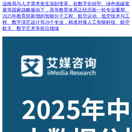
业格局与人才需求发生深刻变革。在数字化转型、绿色低碳发
展等国家战略驱动下，高等教育体系正经历新一轮专业重塑。
2025年教育部新增的智能分子工程、航空运动、低空技术与工
程、数字演艺设计等29个专业，精准对接人工智能科技、航空
航天、数字艺术等前沿领域