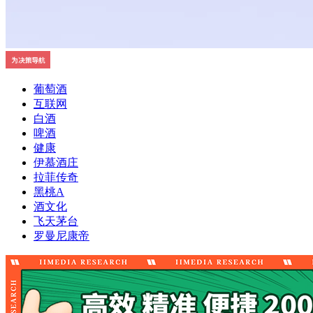
葡萄酒
互联网
白酒
啤酒
健康
伊慕酒庄
拉菲传奇
黑桃A
酒文化
飞天茅台
罗曼尼康帝