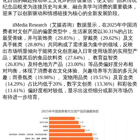
化自信的崛起推动本土文化IP的价值重估，使文创产品从传统
纪念品蜕变为连接历史与未来、融合美学与消费的重要载体，
迎来了以创新驱动和情感链接为核心的全新发展阶段。
iiMedia Research（艾媒咨询）数据显示，在2025年中国消
费者对文创产品的偏爱类型中，生活家居类以30.31%的占比
最受青睐，并与装饰类（29.85%）、穿戴类（29.62%）及文
具手账类（28.80%）共同构成了需求最为集中的领域，反映
出市场明显倾向于能将文化创意融入日常使用场景的实用型产
品；紧随其后的食品饮料类（27.64%）、教育益智类
（26.83%）及特色地方产品（23.00%）等品类偏好度分布相
对均衡，体现了消费者在文化体验、兴趣培养等方面的多元兴
趣；而香氛类（19.98%）、宠物用品类（19.51%）及盲盒类
（14.29%）占比均低于20%，数字文创类（13.36%）和彩妆类
（11.61%）偏好度相对较低，显示出这些细分或新兴市场仍
有待进一步培育。